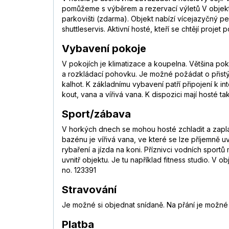
pomůžeme s výběrem a rezervací výletů V objekt
parkovišti (zdarma). Objekt nabízí vícejazyčný p
shuttleservis. Aktivní hosté, kteří se chtějí proje
Vybavení pokoje
V pokojích je klimatizace a koupelna. Většina p
a rozkládací pohovku. Je možné požádat o přistýl
kalhot. K základnímu vybavení patří připojení k i
kout, vana a vířivá vana. K dispozici mají hosté 
Sport/zábava
V horkých dnech se mohou hosté zchladit a zapla
bazénu je vířivá vana, ve které se lze příjemně u
rybaření a jízda na koni. Příznivci vodních sport
uvnitř objektu. Je tu například fitness studio. V
no. 123391
Stravování
Je možné si objednat snídaně. Na přání je možné p
Platba