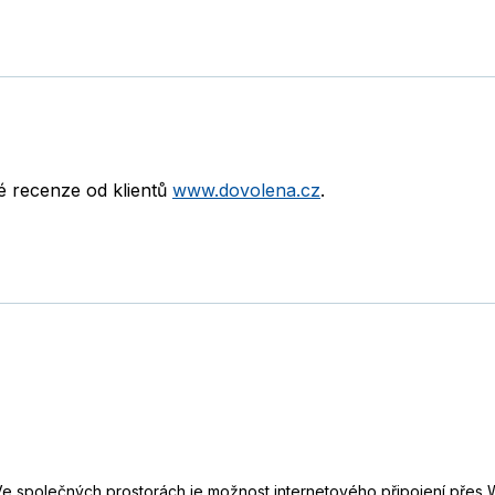
né recenze od klientů
www.dovolena.cz
.
 Ve společných prostorách je možnost internetového připojení přes 