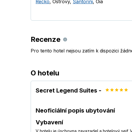
Řecko
,
Ostrovy
,
Santorini
,
Oia
Recenze
Pro tento hotel nejsou zatím k dispozici žád
O hotelu
Secret Legend Suites -
Neoficiální popis ubytování
Vybavení
V hotelu je úschovna zavazadel a hotelový sejf.