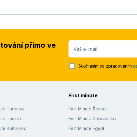
stování přímo ve
Váš e-mail
Souhlasím se zpracováním
o
First minute
nute Turecko
First Minute Řecko
ute Tunisko
First Minute Chorvatsko
ute Bulharsko
First Minute Egypt