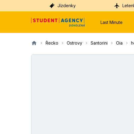
Jízdenky
Leten
Last Minute
Řecko
Ostrovy
Santorini
Oia
h