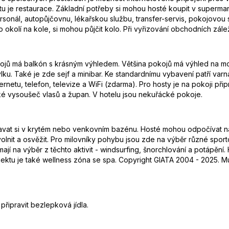
u je restaurace. Základní potřeby si mohou hosté koupit v superma
ersonál, autopůjčovnu, lékařskou službu, transfer-servis, pokojovou
t po okolí na kole, si mohou půjčit kolo. Při vyřizování obchodních zál
okojů má balkón s krásným výhledem. Většina pokojů má výhled na mo
ku. Také je zde sejf a minibar. Ke standardnímu vybavení patří varná
nternetu, telefon, televize a WiFi (zdarma). Pro hosty je na pokoji 
také vysoušeč vlasů a župan. V hotelu jsou nekuřácké pokoje.
vat si v krytém nebo venkovním bazénu. Hosté mohou odpočívat na s
volnit a osvěžit. Pro milovníky pohybu jsou zde na výběr různé sporto
ů mají na výběr z těchto aktivit - windsurfing, šnorchlování a potápě
 objektu je také wellness zóna se spa. Copyright GIATA 2004 - 2025. M
řipravit bezlepková jídla.