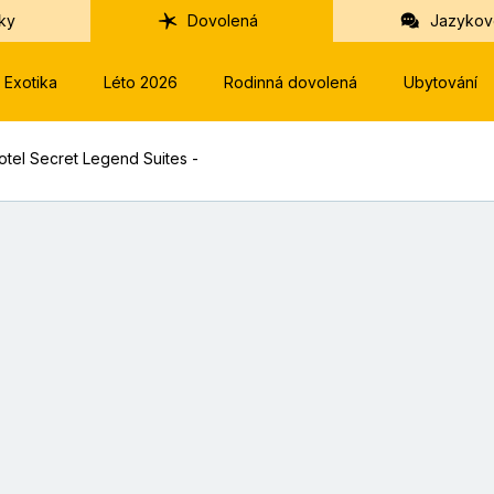
ky
Dovolená
Jazykov
Exotika
Léto 2026
Rodinná dovolená
Ubytování
otel Secret Legend Suites -