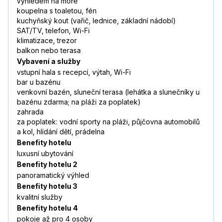
výhledem na moře
koupelna s toaletou, fén
kuchyňský kout (vařič, lednice, základní nádobí)
SAT/TV, telefon, Wi-Fi
klimatizace, trezor
balkon nebo terasa
Vybavení a služby
vstupní hala s recepcí, výtah, Wi-Fi
bar u bazénu
venkovní bazén, sluneční terasa (lehátka a slunečníky u
bazénu zdarma; na pláži za poplatek)
zahrada
za poplatek: vodní sporty na pláži, půjčovna automobilů
a kol, hlídání dětí, prádelna
Benefity hotelu
luxusní ubytování
Benefity hotelu 2
panoramatický výhled
Benefity hotelu 3
kvalitní služby
Benefity hotelu 4
pokoje až pro 4 osoby