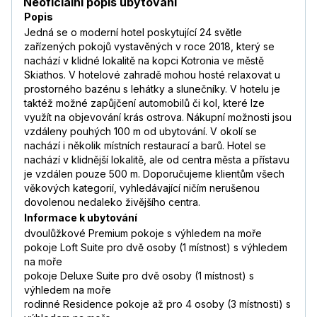
Neoficiální popis ubytování
Popis
Jedná se o moderní hotel poskytující 24 světle
zařízených pokojů vystavěných v roce 2018, který se
nachází v klidné lokalitě na kopci Kotronia ve městě
Skiathos. V hotelové zahradě mohou hosté relaxovat u
prostorného bazénu s lehátky a slunečníky. V hotelu je
taktéž možné zapůjčení automobilů či kol, které lze
využít na objevování krás ostrova. Nákupní možnosti jsou
vzdáleny pouhých 100 m od ubytování. V okolí se
nachází i několik místních restaurací a barů. Hotel se
nachází v klidnější lokalitě, ale od centra města a přístavu
je vzdálen pouze 500 m. Doporučujeme klientům všech
věkových kategorií, vyhledávající ničím nerušenou
dovolenou nedaleko živějšího centra.
Informace k ubytování
dvoulůžkové Premium pokoje s výhledem na moře
pokoje Loft Suite pro dvě osoby (1 místnost) s výhledem
na moře
pokoje Deluxe Suite pro dvě osoby (1 místnost) s
výhledem na moře
rodinné Residence pokoje až pro 4 osoby (3 místnosti) s