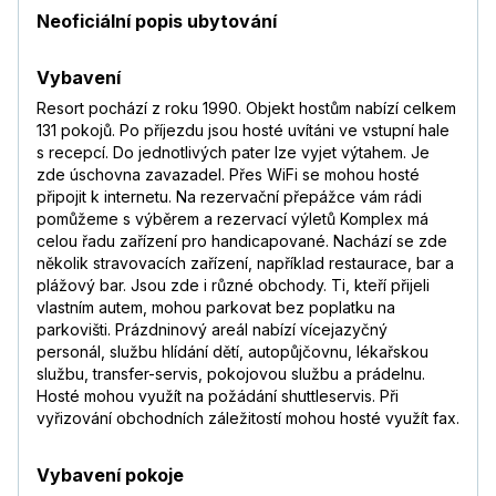
Neoficiální popis ubytování
Vybavení
Resort pochází z roku 1990. Objekt hostům nabízí celkem
131 pokojů. Po příjezdu jsou hosté uvítáni ve vstupní hale
s recepcí. Do jednotlivých pater lze vyjet výtahem. Je
zde úschovna zavazadel. Přes WiFi se mohou hosté
připojit k internetu. Na rezervační přepážce vám rádi
pomůžeme s výběrem a rezervací výletů Komplex má
celou řadu zařízení pro handicapované. Nachází se zde
několik stravovacích zařízení, například restaurace, bar a
plážový bar. Jsou zde i různé obchody. Ti, kteří přijeli
vlastním autem, mohou parkovat bez poplatku na
parkovišti. Prázdninový areál nabízí vícejazyčný
personál, službu hlídání dětí, autopůjčovnu, lékařskou
službu, transfer-servis, pokojovou službu a prádelnu.
Hosté mohou využít na požádání shuttleservis. Při
vyřizování obchodních záležitostí mohou hosté využít fax.
Vybavení pokoje