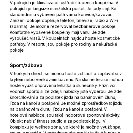
V pokojích je klimatizace, ústřední topení a koupelna. V
pokojích je kingsize manželská postel. Je tady sejf. Ke
standardnímu vybavení patří varná konvice/kávovar.
Zařízení pokoje doplňuje telefon, televize, rádio a WiFi
(zdarma). Je možné rezervovat bezbariérové pokoje.
Komfortně vybavené koupelny mají vanu. Je zde
vysoušeč vlasů. V koupelnách najdou hosté kosmetické
potřeby. V resortu jsou pokoje pro rodiny a nekuřácké
pokoje.
Sport/zábava
V horkých dnech se mohou hosté zchladit a zaplavat si v
krytém nebo venkovním bazénu. Na slunné terase mohou
hosté využít připravená lehátka a slunečníky. Příznivci
vodních sportů si ze zdejší nabídky jistě vyberou. Je zde
šnorchlování a za poplatek jízda na banánovém člunu,
jízda na kánoi a potápění. Je možné zprostředkovat jízdu
na banánovém člunu, jízdu na kánoi a potápění. V
hotelové nabídce jsou také indoorové sportovní aktivity.
Objekt nabízí fitness studio a za poplatek jógu. V
komplexu je wellnes zóna, ve které je možné využít spa,
saunu a masáže. V prázdninovém areálu je živá hudba a