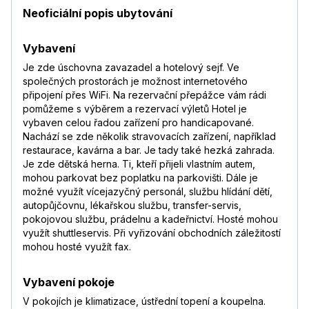
Neoficiální popis ubytování
Vybavení
Je zde úschovna zavazadel a hotelový sejf. Ve
společných prostorách je možnost internetového
připojení přes WiFi. Na rezervační přepážce vám rádi
pomůžeme s výběrem a rezervací výletů Hotel je
vybaven celou řadou zařízení pro handicapované.
Nachází se zde několik stravovacích zařízení, například
restaurace, kavárna a bar. Je tady také hezká zahrada.
Je zde dětská herna. Ti, kteří přijeli vlastním autem,
mohou parkovat bez poplatku na parkovišti. Dále je
možné využít vícejazyčný personál, službu hlídání dětí,
autopůjčovnu, lékařskou službu, transfer-servis,
pokojovou službu, prádelnu a kadeřnictví. Hosté mohou
využít shuttleservis. Při vyřizování obchodních záležitostí
mohou hosté využít fax.
Vybavení pokoje
V pokojích je klimatizace, ústřední topení a koupelna.