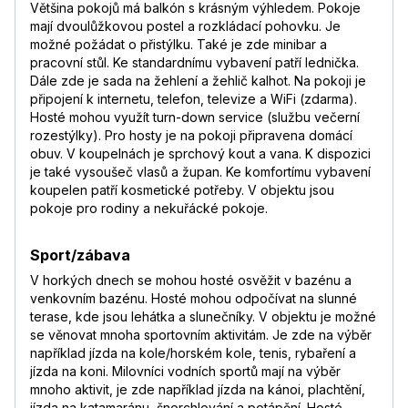
Většina pokojů má balkón s krásným výhledem. Pokoje
mají dvoulůžkovou postel a rozkládací pohovku. Je
možné požádat o přistýlku. Také je zde minibar a
pracovní stůl. Ke standardnímu vybavení patří lednička.
Dále zde je sada na žehlení a žehlič kalhot. Na pokoji je
připojení k internetu, telefon, televize a WiFi (zdarma).
Hosté mohou využít turn-down service (službu večerní
rozestýlky). Pro hosty je na pokoji připravena domácí
obuv. V koupelnách je sprchový kout a vana. K dispozici
je také vysoušeč vlasů a župan. Ke komfortímu vybavení
koupelen patří kosmetické potřeby. V objektu jsou
pokoje pro rodiny a nekuřácké pokoje.
Sport/zábava
V horkých dnech se mohou hosté osvěžit v bazénu a
venkovním bazénu. Hosté mohou odpočívat na slunné
terase, kde jsou lehátka a slunečníky. V objektu je možné
se věnovat mnoha sportovním aktivitám. Je zde na výběr
například jízda na kole/horském kole, tenis, rybaření a
jízda na koni. Milovníci vodních sportů mají na výběr
mnoho aktivit, je zde například jízda na kánoi, plachtění,
jízda na katamaránu, šnorchlování a potápění. Hosté