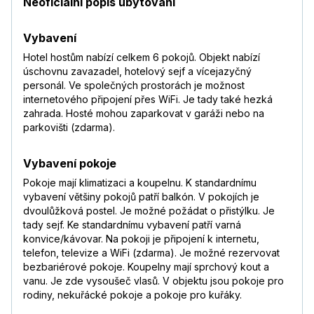
Neoficiální popis ubytování
Vybavení
Hotel hostům nabízí celkem 6 pokojů. Objekt nabízí
úschovnu zavazadel, hotelový sejf a vícejazyčný
personál. Ve společných prostorách je možnost
internetového připojení přes WiFi. Je tady také hezká
zahrada. Hosté mohou zaparkovat v garáži nebo na
parkovišti (zdarma).
Vybavení pokoje
Pokoje mají klimatizaci a koupelnu. K standardnímu
vybavení většiny pokojů patří balkón. V pokojích je
dvoulůžková postel. Je možné požádat o přistýlku. Je
tady sejf. Ke standardnímu vybavení patří varná
konvice/kávovar. Na pokoji je připojení k internetu,
telefon, televize a WiFi (zdarma). Je možné rezervovat
bezbariérové pokoje. Koupelny mají sprchový kout a
vanu. Je zde vysoušeč vlasů. V objektu jsou pokoje pro
rodiny, nekuřácké pokoje a pokoje pro kuřáky.