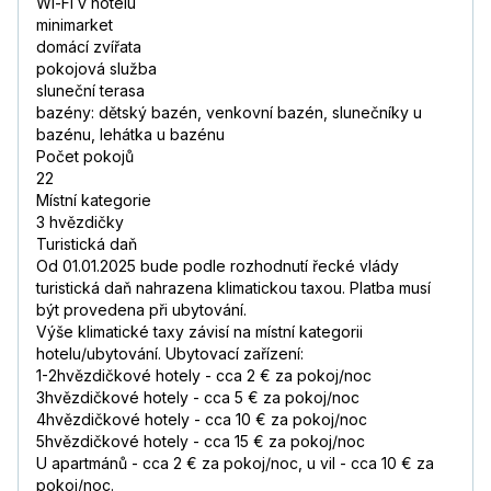
Wi-Fi v hotelu
minimarket
domácí zvířata
pokojová služba
sluneční terasa
bazény: dětský bazén, venkovní bazén, slunečníky u
bazénu, lehátka u bazénu
Počet pokojů
22
Místní kategorie
3 hvězdičky
Turistická daň
Od 01.01.2025 bude podle rozhodnutí řecké vlády
turistická daň nahrazena klimatickou taxou. Platba musí
být provedena při ubytování.
Výše klimatické taxy závisí na místní kategorii
hotelu/ubytování. Ubytovací zařízení:
1-2hvězdičkové hotely - cca 2 € za pokoj/noc
3hvězdičkové hotely - cca 5 € za pokoj/noc
4hvězdičkové hotely - cca 10 € za pokoj/noc
5hvězdičkové hotely - cca 15 € za pokoj/noc
U apartmánů - cca 2 € za pokoj/noc, u vil - cca 10 € za
pokoj/noc.