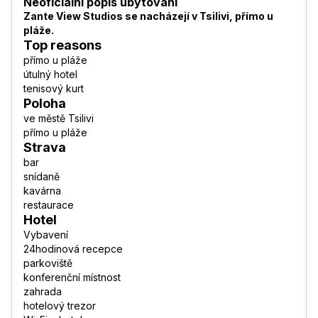
Neoficiální popis ubytování
Zante View Studios se nacházejí v Tsilivi, přímo u
pláže.
Top reasons
přímo u pláže
útulný hotel
tenisový kurt
Poloha
ve městě Tsilivi
přímo u pláže
Strava
bar
snídaně
kavárna
restaurace
Hotel
Vybavení
24hodinová recepce
parkoviště
konferenční místnost
zahrada
hotelový trezor