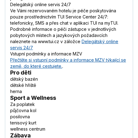
Delegátský online servis 24/7
Ve Vámi rezervovaném hotelu je péče poskytována
pouze prostřednictvím TUI Service Center 24/7:
telefonicky, SMS a přes chat v aplikaci TUI na myTUI.
Podrobné informace o péči zástupce v jednotlivých
pobytových místech a jazykových požadavcích
naleznete na www.tui.cz v záložce
Delegátský online
servis 24/7
Vstupní podmínky a informace MZV
Přečtěte si vstupní podmínky a informace MZV týkající se
země, do které cestujete.
.
Pro děti
dětský bazén
dětské hřiště
herna
Sport a Wellness
Za poplatek
půjčovna kol
posilovna
tenisový kurt
wellness centrum
Zábava