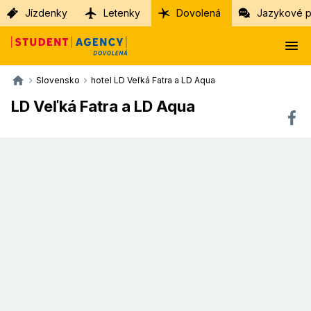
Jízdenky
Letenky
Dovolená
Jazykové p
Slovensko
hotel LD Veľká Fatra a LD Aqua
LD Veľká Fatra a LD Aqua