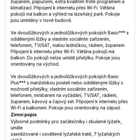
županem, papučemi, extra kvalitním froté programem a
klimatizací. Připojení k internetu přes Wi-Fi. Většina
pokojů má balkon a výhled na lázeňský park. Pokoje
jsou umístěny v nové budově.
Ve dvoulůžkových a jednolůžkových pokojích Basic*** s
oddělenými lůžky a vlastním sociálním zařízením,
telefonem, TV/SAT, malou ledničkou, rádiem, županem.
Připojení k internetu přes Wi-Fi. Většina pokojů má
balkon. Do pokojů nelze umístit přistýlku. Pokoje jsou
orientovány na východ.
Ve dvoulůžkových a jednolůžkových pokojích Basic
Plus*** s manželskou postelí nebo oddělenými lůžky s
možností přistýlky, vlastním sociálním zařízením,
telefonem, minibarem na vyžádání, TV/SAT, rádiem,
županem, kávový a čajový set. Připojení k internetu přes
Wi-Fi a balkonem. Pokoje jsou orientovány na západ.
Zimní popis
Výborné podmínky pro začátečníky i zkušené lyžaře,
uměle
zasněžované i osvětlené lyžařské tratě, 7 lyžařských