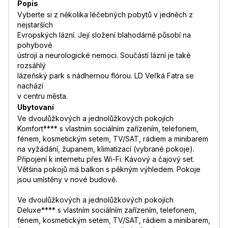
Popis
Vyberte si z několika léčebných pobytů v jedněch z
nejstarších
Evropských lázní. Její složení blahodárně působí na
pohybové
ústrojí a neurologické nemoci. Součástí lázní je také
rozsáhlý
lázeňský park s nádhernou flórou. LD Veľká Fatra se
nachází
v centru města.
Ubytovaní
Ve dvoulůžkových a jednolůžkových pokojích
Komfort**** s vlastním sociálním zařízením, telefonem,
fénem, kosmetickým setem, TV/SAT, rádiem a minibarem
na vyžádání, županem, klimatizací (vybrané pokoje).
Připojení k internetu přes Wi-Fi. Kávový a čajový set.
Většina pokojů má balkon s pěkným výhledem. Pokoje
jsou umístěny v nové budově.
Ve dvoulůžkových a jednolůžkových pokojích
Deluxe**** s vlastním sociálním zařízením, telefonem,
fénem, kosmetickým setem, TV/SAT, rádiem a minibarem,