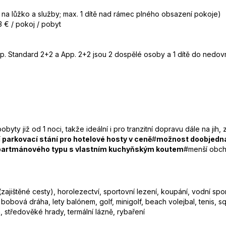
na lůžko a služby; max. 1 dítě nad rámec plného obsazení pokoje)
 € / pokoj / pobyt
. Standard 2+2 a App. 2+2 jsou 2 dospělé osoby a 1 dítě do nedovrš
obyty již od 1 noci, takže ideální i pro tranzitní dopravu dále na jih
í parkovací stání pro hotelové hosty v ceně
#
možnost doobjedná
partmánového typu s vlastním kuchyňským koutem
#menší obch
 (zajištěné cesty), horolezectví, sportovní lezení, koupání, vodní spo
 bobová dráha, lety balónem, golf, minigolf, beach volejbal, tenis, s
h, středověké hrady, termální lázně, rybaření