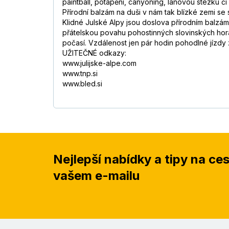
paintball, potápění, canyoning, lanovou stezku či 
Přírodní balzám na duši v nám tak blízké zemi 
Klidné Julské Alpy jsou doslova přírodním balzám
přátelskou povahu pohostinných slovinských horal
počasí. Vzdálenost jen pár hodin pohodlné jízdy 
UŽITEČNÉ odkazy:
www.julijske-alpe.com
www.tnp.si
www.bled.si
Nejlepší nabídky a tipy na ce
vašem e-mailu