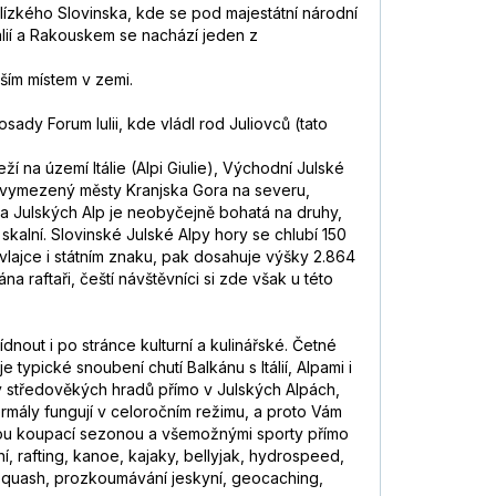
lízkého Slovinska, kde se pod majestátní národní
tálií a Rakouskem se nachází jeden z
jším místem v zemi.
ady Forum Iulii, kde vládl rod Juliovců (tato
í na území Itálie (Alpi Giulie), Východní Julské
rk vymezený městy Kranjska Gora na severu,
ra Julských Alp je neobyčejně bohatá na druhy,
skalní. Slovinské Julské Alpy hory se chlubí 150
 vlajce i státním znaku, pak dosahuje výšky 2.864
 raftaři, čeští návštěvníci si zde však u této
nout i po stránce kulturní a kulinářské. Četné
 typické snoubení chutí Balkánu s Itálií, Alpami i
 středověkých hradů přímo v Julských Alpách,
ermály fungují v celoročním režimu, a proto Vám
hou koupací sezonou a všemožnými sporty přímo
í, rafting, kanoe, kajaky, bellyjak, hydrospeed,
s, squash, prozkoumávání jeskyní, geocaching,