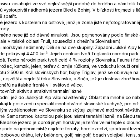
asivu zasahující ve své nejkrásnější podobě do hrdého a nám tolik b
ů vystoupivší nádherná jezera Bled a Bohinj. V blízkosti trojmezí s I
 spatřit.
é jezero s kostelem na ostrově, jenž je zcela jistě nejfotografovaně
írody
jméno nese již od dávné minulosti. Jsou pojmenovány podle římské os
e v italské oblasti Friuli, sousedící s dnešním Slovinskem).
mořskými sedimenty. Dělí se na dvě skupiny: Západní Julské Alpy lež
de pokrývají 4.400 km². Jejich centrum tvoří Triglavski narodni pa
ě. Tento národní park tvoří celé 4 % rozlohy Slovinska. Fauna i fló
ec, kamzík, jelen, tetřev či zmije růžkatá, ve vzduchu krouží orel 
tu 2.500 m. Král slovinských hor, bájný Triglav, jenž se objevuje na
ejvětší a nejdelší řeka Slovinska, a Soča, jež je doslova zbožňována
ářů na italské frontě v I. světové válce.
vních aktivit a atraktivní termální lázně
odní, jež do Julských Alp vábí návštěvníky. Oblast má mnohé co nabíd
kají k posezení u specialit mnohotvárné slovinské kuchyně, pro niž je
ým vzdálenostem ve Slovinsku se skýtají zajímavé možnost návštěv
ně. Samostatnou kapitolou pak jsou místní termální lázně, na Bledu t
ledské jezero je oproti jiným horským jezerům velmi teplé s dlou
 jinde na jednom místě najdete ferraty, horolezectví, sportovní lezen
í bobovou dráhu, lety balónem, golf, minigolf, beach volejbal, teni