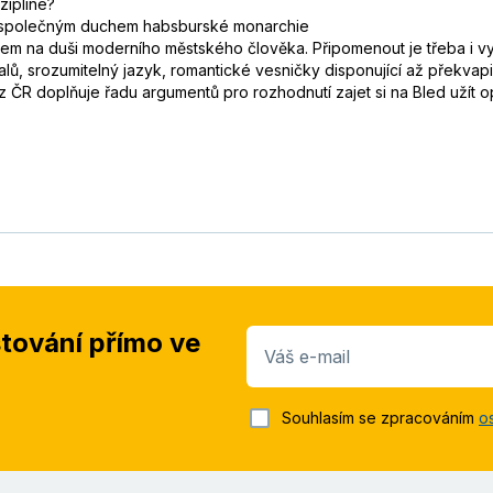
zipline?
se společným duchem habsburské monarchie
em na duši moderního městského člověka. Připomenout je třeba i vys
ů, srozumitelný jazyk, romantické vesničky disponující až překvapiv
z ČR doplňuje řadu argumentů pro rozhodnutí zajet si na Bled užít 
stování přímo ve
Váš e-mail
Souhlasím se zpracováním
o