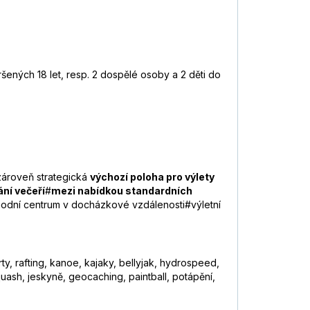
ených 18 let, resp. 2 dospělé osoby a 2 děti do
, zároveň strategická
výchozí poloha pro výlety
ní večeří
#
mezi nabídkou standardních
odní centrum v docházkové vzdálenosti#výletní
rty, rafting, kanoe, kajaky, bellyjak, hydrospeed,
quash, jeskyně, geocaching, paintball, potápění,