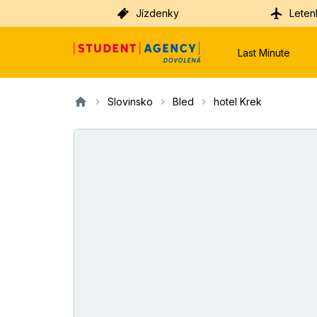
Jízdenky
Leten
Last Minute
Slovinsko
Bled
hotel Krek