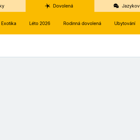
ky
Dovolená
Jazykov
Exotika
Léto 2026
Rodinná dovolená
Ubytování