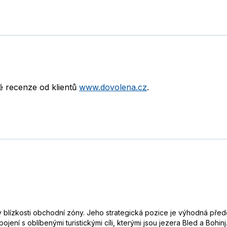
né recenze od klientů
www.dovolena.cz
.
 v blízkosti obchodní zóny. Jeho strategická pozice je výhodná před
ojení s oblíbenými turistickými cíli, kterými jsou jezera Bled a Bohinj