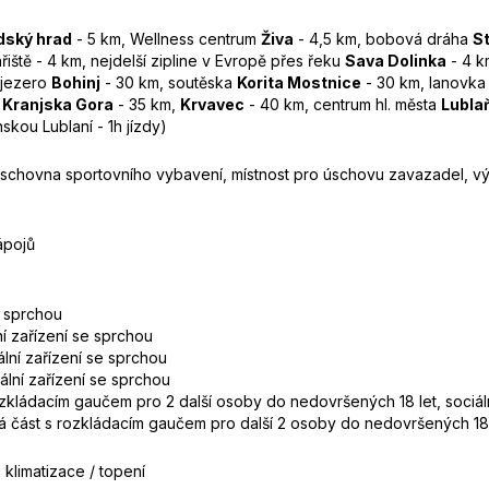
dský hrad
- 5 km, Wellness centrum
Živa
- 4,5 km, bobová dráha
S
řiště - 4 km, nejdelší zipline v Evropě přes řeku
Sava Dolinka
- 4 k
 jezero
Bohinj
- 30 km, soutěska
Korita Mostnice
- 30 km, lanovka
,
Kranjska Gora
- 35 km,
Krvavec
- 40 km, centrum hl. města
Lubla
skou Lublaní - 1h jízdy)
úschovna sportovního vybavení, místnost pro úschovu zavazadel, výt
ápojů
e sprchou
ní zařízení se sprchou
ální zařízení se sprchou
ální zařízení se sprchou
ozkládacím gaučem pro 2 další osoby do nedovršených 18 let, sociál
ná část s rozkládacím gaučem pro další 2 osoby do nedovršených 18 l
, klimatizace / topení