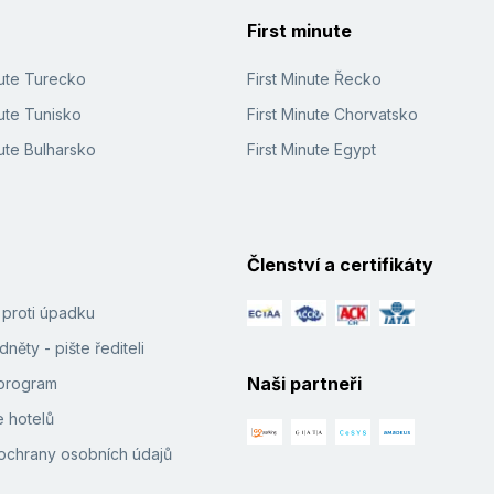
First minute
nute Turecko
First Minute Řecko
ute Tunisko
First Minute Chorvatsko
ute Bulharsko
First Minute Egypt
Členství a certifikáty
í proti úpadku
něty - pište řediteli
Naši partneři
e program
 hotelů
ochrany osobních údajů