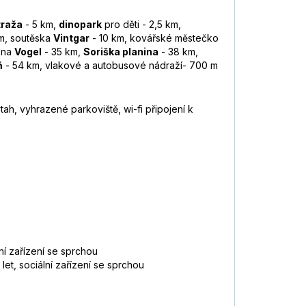
traža
- 5 km,
dinopark
pro děti - 2,5 km,
m, soutěska
Vintgar
- 10 km, kovářské městečko
 na
Vogel
- 35 km,
Soriška planina
- 38 km,
ň
- 54 km, vlakové a autobusové nádraží- 700 m
ah, vyhrazené parkoviště, wi-fi připojení k
ní zařízení se sprchou
et, sociální zařízení se sprchou