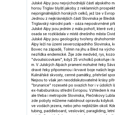
Julské Alpy jsou nejvýchodnější částí alpského m
horou Triglav blyští jakoby z reklamních prospekt
nejoriginálnějších horských celků, jež lze v Evropě
Jednou z nejkrásnějších částí Slovinska je Bledsk
Triglavský národní park - oáza neposkvrněné př
Julské Alpy jsou jedním z mála pohoří, které své 
osada se rozkládala v místě dnešního města Cividal
Julské Alpy jsou geologicky tvořeny druhohorními 
Alpy leží na území severozápadního Slovinska, k
Bovec na západě, Tolmin na jihu a Bled na východ
nezřídka endemické. Žije zde medvěd, rys, kozorož
"dvoutisícovkami", když 25 vrcholků pokořuje i kó
m. V Julských Alpách pramení mohutné řeky Sáva, n
dravé řeky připomenou i krvavé boje našich legion
Kulinářské skvosty, cenné památky, přehršel sporto
Nejsou to však jen neoddiskutovatelné krásy přír
"brunarice" rozeseté po svazích hor i v údolích lá
ex-habsburskou střední Evropou. Vzhledem k mal
ale třeba i metropole Slovinska, Plečnikovy Lubla
zde pobyty můžeme nabídnout opravdu kdykoli. B
ve vodách jezera, nebo jeho nejbližším okolí. Kde
tubing, paddleboard, veslování, paragliding, letn