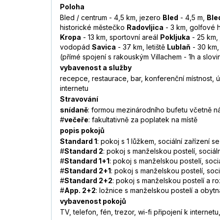
Poloha
Bled / centrum - 4,5 km, jezero
Bled
- 4,5 m,
Ble
historické městečko
Radovljica
- 3 km, golfové h
Kropa
- 13 km, sportovní areál
Pokljuka
- 25 km,
vodopád
Savica
- 37 km, letiště
Lublaň
- 30 km
(přímé spojení s rakouským Villachem - 1h a slovin
vybavenost a služby
recepce, restaurace, bar, konferenční místnost, 
internetu
Stravování
snídaně
: formou mezinárodního bufetu včetně n
#
večeře
: fakultativně za poplatek na místě
popis pokojů
Standard 1
: pokoj s 1 lůžkem, sociální zařízení s
#
Standard 2
: pokoj s manželskou postelí, sociál
#
Standard 1+1
: pokoj s manželskou postelí, soci
#
Standard 2+1
: pokoj s manželskou postelí, soci
#
Standard 2+2
: pokoj s manželskou postelí a r
#
App. 2+2
: ložnice s manželskou postelí a obyt
vybavenost pokojů
TV, telefon, fén, trezor, wi-fi připojení k internetu