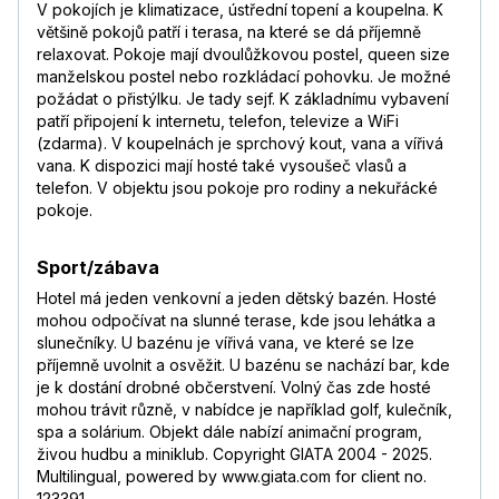
V pokojích je klimatizace, ústřední topení a koupelna. K
většině pokojů patří i terasa, na které se dá příjemně
relaxovat. Pokoje mají dvoulůžkovou postel, queen size
manželskou postel nebo rozkládací pohovku. Je možné
požádat o přistýlku. Je tady sejf. K základnímu vybavení
patří připojení k internetu, telefon, televize a WiFi
(zdarma). V koupelnách je sprchový kout, vana a vířivá
vana. K dispozici mají hosté také vysoušeč vlasů a
telefon. V objektu jsou pokoje pro rodiny a nekuřácké
pokoje.
Sport/zábava
Hotel má jeden venkovní a jeden dětský bazén. Hosté
mohou odpočívat na slunné terase, kde jsou lehátka a
slunečníky. U bazénu je vířivá vana, ve které se lze
příjemně uvolnit a osvěžit. U bazénu se nachází bar, kde
je k dostání drobné občerstvení. Volný čas zde hosté
mohou trávit různě, v nabídce je například golf, kulečník,
spa a solárium. Objekt dále nabízí animační program,
živou hudbu a miniklub. Copyright GIATA 2004 - 2025.
Multilingual, powered by www.giata.com for client no.
123391