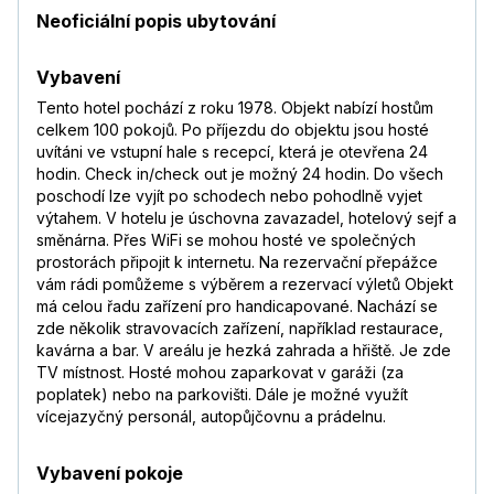
Neoficiální popis ubytování
Vybavení
Tento hotel pochází z roku 1978. Objekt nabízí hostům
celkem 100 pokojů. Po příjezdu do objektu jsou hosté
uvítáni ve vstupní hale s recepcí, která je otevřena 24
hodin. Check in/check out je možný 24 hodin. Do všech
poschodí lze vyjít po schodech nebo pohodlně vyjet
výtahem. V hotelu je úschovna zavazadel, hotelový sejf a
směnárna. Přes WiFi se mohou hosté ve společných
prostorách připojit k internetu. Na rezervační přepážce
vám rádi pomůžeme s výběrem a rezervací výletů Objekt
má celou řadu zařízení pro handicapované. Nachází se
zde několik stravovacích zařízení, například restaurace,
kavárna a bar. V areálu je hezká zahrada a hřiště. Je zde
TV místnost. Hosté mohou zaparkovat v garáži (za
poplatek) nebo na parkovišti. Dále je možné využít
vícejazyčný personál, autopůjčovnu a prádelnu.
Vybavení pokoje