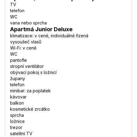
TV
telefon
WC
vana nebo sprcha
Apartmá Junior Deluxe
klimatizace: v ceně, individuálně řízená
vysoušeč vlasů
Wi-Fi: v ceně
WC
pantofle
stropní ventilátor
obývací pokoj s ložnicí
župany
telefon
minibar: za poplatek
kávovar
balkon
kosmetické zrcátko
sprcha
ložnice
trezor
satelitní TV