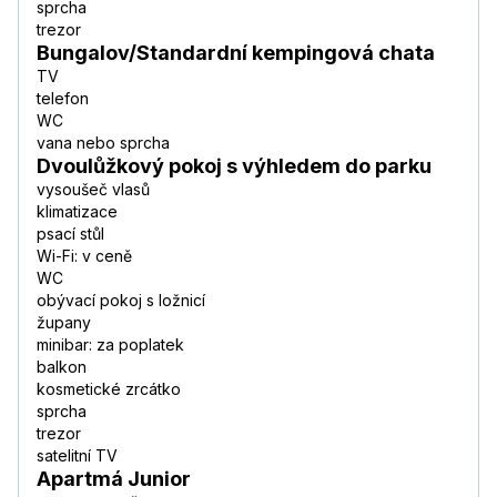
sprcha
trezor
Bungalov/Standardní kempingová chata
TV
telefon
WC
vana nebo sprcha
Dvoulůžkový pokoj s výhledem do parku
vysoušeč vlasů
klimatizace
psací stůl
Wi-Fi: v ceně
WC
obývací pokoj s ložnicí
župany
minibar: za poplatek
balkon
kosmetické zrcátko
sprcha
trezor
satelitní TV
Apartmá Junior