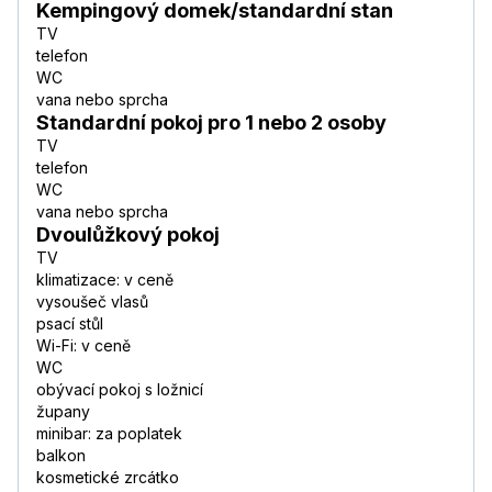
Kempingový domek/standardní stan
TV
telefon
WC
vana nebo sprcha
Standardní pokoj pro 1 nebo 2 osoby
TV
telefon
WC
vana nebo sprcha
Dvoulůžkový pokoj
TV
klimatizace: v ceně
vysoušeč vlasů
psací stůl
Wi-Fi: v ceně
WC
obývací pokoj s ložnicí
župany
minibar: za poplatek
balkon
kosmetické zrcátko