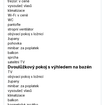
trezor: v ceně
vysoušeč vlasů
klimatizace
Wi-Fi: v ceně
WC
pantofle
stropní ventilátor
obývací pokoj s ložnicí
župany
pohovka
minibar: za poplatek
balkon
sprcha
satelitní TV
Dvoulůžkový pokoj s výhledem na bazén
TV
obývací pokoj s ložnicí
župany
minibar: za poplatek
vysoušeč vlasů
klimatizace
balkon
kosmetické zrcátko