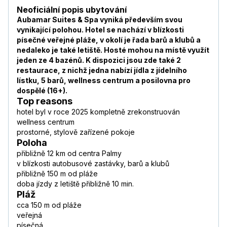
Neoficiální popis ubytování
Aubamar Suites & Spa vyniká především svou
vynikající polohou. Hotel se nachází v blízkosti
písečné veřejné pláže, v okolí je řada barů a klubů a
nedaleko je také letiště. Hosté mohou na místě využít
jeden ze 4 bazénů. K dispozici jsou zde také 2
restaurace, z nichž jedna nabízí jídla z jídelního
lístku, 5 barů, wellness centrum a posilovna pro
dospělé (16+).
Top reasons
hotel byl v roce 2025 kompletně zrekonstruován
wellness centrum
prostorné, stylově zařízené pokoje
Poloha
přibližně 12 km od centra Palmy
v blízkosti autobusové zastávky, barů a klubů
přibližně 150 m od pláže
doba jízdy z letiště přibližně 10 min.
Pláž
cca 150 m od pláže
veřejná
písečná