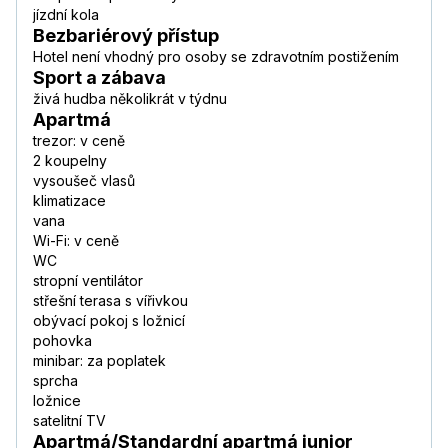
jízdní kola
Bezbariérový přístup
Hotel není vhodný pro osoby se zdravotním postižením
Sport a zábava
živá hudba několikrát v týdnu
Apartmá
trezor: v ceně
2 koupelny
vysoušeč vlasů
klimatizace
vana
Wi-Fi: v ceně
WC
stropní ventilátor
střešní terasa s vířivkou
obývací pokoj s ložnicí
pohovka
minibar: za poplatek
sprcha
ložnice
satelitní TV
Apartmá/Standardní apartmá junior