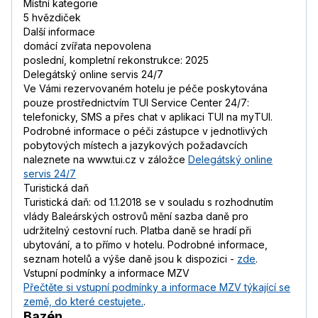
Místní kategorie
5 hvězdiček
Další informace
domácí zvířata nepovolena
poslední, kompletní rekonstrukce: 2025
Delegátský online servis 24/7
Ve Vámi rezervovaném hotelu je péče poskytována
pouze prostřednictvím TUI Service Center 24/7:
telefonicky, SMS a přes chat v aplikaci TUI na myTUI.
Podrobné informace o péči zástupce v jednotlivých
pobytových místech a jazykových požadavcích
naleznete na www.tui.cz v záložce
Delegátský online
servis 24/7
Turistická daň
Turistická daň: od 1.1.2018 se v souladu s rozhodnutím
vlády Baleárských ostrovů mění sazba daně pro
udržitelný cestovní ruch. Platba daně se hradí při
ubytování, a to přímo v hotelu. Podrobné informace,
seznam hotelů a výše daně jsou k dispozici -
zde
.
Vstupní podmínky a informace MZV
Přečtěte si vstupní podmínky a informace MZV týkající se
země, do které cestujete.
.
Bazén