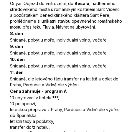
Onyar. Odjezd do vnitrozemí, do
Besalú
, nádherného
středověkého města s románským kostelem Sant Vicenc
a pozůstatkem benediktinského kláštera Sant Pere,
prohlédneme si unikátní stavbu opevněného románského
mostu přes řeku Fluviá. Návrat na ubytování.
8. den
Snídaně, pobyt u moře, individuální volno, večeře.
9. den
Snídaně, pobyt u moře, individuální volno, večeře.
10. den
Snídaně, pobyt u moře, individuální volno, večeře.
11. den
Snídaně, dle letového řádu transfer na letiště a odlet do
Prahy, Pardubic a Vídně dle výběru.
Cena zahrnuje - program A
10 ubytování v hotelu ***,
10 polopenzí,
leteckou přepravu z Prahy, Pardubic a Vídně dle výběru
do Španělska,
letištní taxy a poplatky,
transfer do/z hotelu,