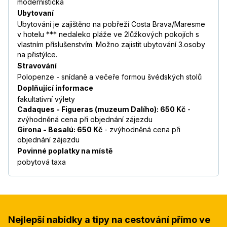
modernistická
Ubytovaní
Ubytování je zajištěno na pobřeží Costa Brava/Maresme
v hotelu *** nedaleko pláže ve 2lůžkových pokojích s
vlastním příslušenstvím. Možno zajistit ubytování 3.osoby
na přistýlce.
Stravování
Polopenze - snídaně a večeře formou švédských stolů
Doplňující informace
fakultativní výlety
Cadaques - Figueras (muzeum Dalího): 650 Kč
-
zvýhodněná cena při objednání zájezdu
Girona - Besalú: 650 Kč
- zvýhodněná cena při
objednání zájezdu
Povinné poplatky na místě
pobytová taxa
Nejlepší nabídky a tipy na cestování přímo ve