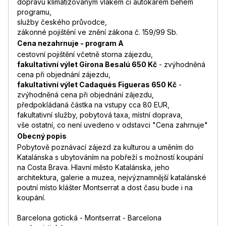
dopravu klimatizovaným vlakem či autokarem během
programu,
služby českého průvodce,
zákonné pojištění ve znění zákona č. 159/99 Sb.
Cena nezahrnuje - program A
cestovní pojištění včetně storna zájezdu,
fakultativní výlet Girona Besalú 650 Kč
- zvýhodněná
cena při objednání zájezdu,
fakultativní výlet Cadaqués Figueras 650 Kč
-
zvýhodněná cena při objednání zájezdu,
předpokládaná částka na vstupy cca 80 EUR,
fakultativní služby, pobytová taxa, místní doprava,
vše ostatní, co není uvedeno v odstavci "Cena zahrnuje"
Obecný popis
Pobytově poznávací zájezd za kulturou a uměním do
Katalánska s ubytováním na pobřeží s možností koupání
na Costa Brava. Hlavní město Katalánska, jeho
architektura, galerie a muzea, nejvýznamnější katalánské
poutní místo klášter Montserrat a dost času bude i na
koupání.
Barcelona gotická - Montserrat - Barcelona