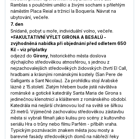
Ramblas s pouličními umělci a živými sochami s přilehlým
náměstím Placa Reial a tržnicí la Boquería. Návrat na
ubytování, večeře.
7. den
Snídaně, pobyt u moře, individuální volno, večeře.
*FAKULTATIVNÍ VÝLET GIRONA A BESALÚ -
zvýhodněná nabídka při objednání před odletem 650
Kč - viz příplatky
odjezd do
Girony
, historického města doslova
dýchajícího středověkou atmosférou, s jednou z
nejzachovalejších středověkých židovských čtvrtí El Call,
hradbami a krásnými románskými kostely (San Pere de
Galligants a Sant Nicolau). Za prohlídku stojí Arabské
lázně z 15.století. Zlatým hřebem bude jistě návštěva
románské a gotické katedrály Santa Maria de Girona s
jedinečnou klenotnicí a klášterem z románského období.
Katedrála má nejširší chrámovou loď na světě se šířkou
23 metrů. Výjimečně zachovalou středověkou zástavbu
města si vybrali filmaři jako kulisu pro scény z kultovního
seriálu Hra o trůny nebo filmu Parfém - příběh vraha.
Typickým poznávacím znakem města jsou mosty a
barevné fasády středověkých domů na nábřeží řeky