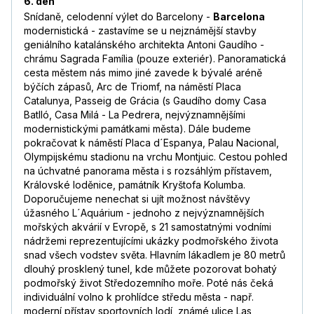
6. den
Snídaně, celodenní výlet do Barcelony -
Barcelona
modernistická - zastavíme se u nejznámější stavby
geniálního katalánského architekta Antoni Gaudího -
chrámu Sagrada Família (pouze exteriér). Panoramatická
cesta městem nás mimo jiné zavede k bývalé aréně
býčích zápasů, Arc de Triomf, na náměstí Placa
Catalunya, Passeig de Grácia (s Gaudího domy Casa
Batlló, Casa Milá - La Pedrera, nejvýznamnějšími
modernistickými památkami města). Dále budeme
pokračovat k náměstí Placa d´Espanya, Palau Nacional,
Olympijskému stadionu na vrchu Montjuic. Cestou pohled
na úchvatné panorama města i s rozsáhlým přístavem,
Královské loděnice, památník Kryštofa Kolumba.
Doporučujeme nenechat si ujít možnost návštěvy
úžasného L´Aquárium - jednoho z nejvýznamnějších
mořských akvárií v Evropě, s 21 samostatnými vodními
nádržemi reprezentujícími ukázky podmořského života
snad všech vodstev světa. Hlavním lákadlem je 80 metrů
dlouhý prosklený tunel, kde můžete pozorovat bohatý
podmořský život Středozemního moře. Poté nás čeká
individuální volno k prohlídce středu města - např.
moderní přístav sportovních lodí, známé ulice Las