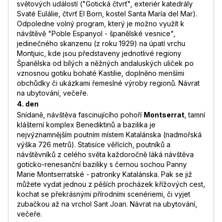
světových událostí ("Gotická čtvrť", exteriér katedrály
Svaté Eulálie, čtvrť El Born, kostel Santa María del Mar).
Odpoledne volný program, který je možno využít k
návštěvě "Poble Espanyol - španělské vesnice",
jedinečného skanzenu (z roku 1929) na úpatí vrchu
Montjuic, kde jsou představeny jednotlivé regiony
Španělska od bílých a něžných andaluských uliček po
vznosnou gotiku bohaté Kastilie, doplněno menšími
obchůdky či ukázkami řemeslné výroby regionů. Návrat
na ubytování, večeře.
4. den
Snídaně, návštěva fascinujícího pohoří
Montserrat
, tamní
klášterní komplex Benediktinů a bazilika je
nejvýznamnějším poutním místem Katalánska (nadmořská
výška 726 metrů). Statisíce věřících, poutníků a
návštěvníků z celého světa každoročně láká návštěva
goticko-renesanční baziliky s černou sochou Panny
Marie Montserratské - patronky Katalánska. Pak se již
můžete vydat jednou z pěších procházek křížových cest,
kochat se překrásnými přírodními scenériemi, či vyjet
zubačkou až na vrchol Sant Joan. Návrat na ubytování,
večeře.