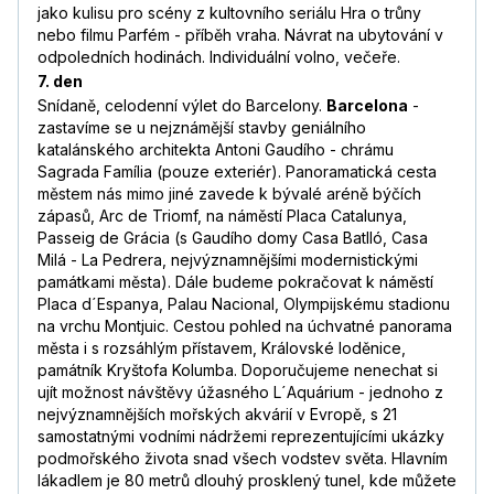
jako kulisu pro scény z kultovního seriálu Hra o trůny
nebo filmu Parfém - příběh vraha. Návrat na ubytování v
odpoledních hodinách. Individuální volno, večeře.
7. den
Snídaně, celodenní výlet do Barcelony.
Barcelona
-
zastavíme se u nejznámější stavby geniálního
katalánského architekta Antoni Gaudího - chrámu
Sagrada Família (pouze exteriér). Panoramatická cesta
městem nás mimo jiné zavede k bývalé aréně býčích
zápasů, Arc de Triomf, na náměstí Placa Catalunya,
Passeig de Grácia (s Gaudího domy Casa Batlló, Casa
Milá - La Pedrera, nejvýznamnějšími modernistickými
památkami města). Dále budeme pokračovat k náměstí
Placa d´Espanya, Palau Nacional, Olympijskému stadionu
na vrchu Montjuic. Cestou pohled na úchvatné panorama
města i s rozsáhlým přístavem, Královské loděnice,
památník Kryštofa Kolumba. Doporučujeme nenechat si
ujít možnost návštěvy úžasného L´Aquárium - jednoho z
nejvýznamnějších mořských akvárií v Evropě, s 21
samostatnými vodními nádržemi reprezentujícími ukázky
podmořského života snad všech vodstev světa. Hlavním
lákadlem je 80 metrů dlouhý prosklený tunel, kde můžete