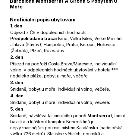
Barcelona Montserrat A Girona S Pobytem U
Moře
Neoficiální popis ubytování
1. den
Odjezd z ČR v dopoledních hodinách.
Předpokládaná trasa:
Brno, Velká Bíteš, Velké Meziříčí,
Jihlava (Pávov), Humpolec, Praha, Beroun, Hořovice
(Žebrák), Plzeň, Rozvadov
2. den
Příjezd na pobřeží Costa Brava/Maresme, individuální
volno, v odpoledních hodinách ubytování v hotelu ***
nedaleko pláže, pobyt u moře, večeře.
3. den
Snídaně, pobyt u moře, individuální volno, večeře.
4. den
Snídaně, pobyt u moře, individuální volno, večeře.
5. den
Snídaně, návštěva fascinujícího pohoří
Montserrat
, tamní
bazilika a klášterní komplex Benediktinů je
nejvýznamnějším poutním místem Katalánska (nadmořská
výška 726 metrů). Statisíce věřících, poutníků a