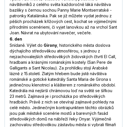
návštěvníků z celého světa každoročně láká návštěva
baziliky s černou sochou Panny Marie Montserratské -
patronky Katalánska. Pak se již můžete vydat jednou z
pěších procházek křížových cest, kochat se výjimečnými
přírodními scenériemi, či vyjet lanovkou až na vrchol Sant
Joan. Návrat na ubytování navečer, večeře.
6. den
Snídaně. Výlet do
Girony
, historického města doslova
dýchajícího středověkou atmosférou, s jednou z
nejzachovalejších středověkých židovských čtvrtí El Call,
hradbami a krásnými románskými kostely (San Pere de
Galligants a Sant Nicolau). Za prohlídku stojí Arabské
lázně z 15.století. Zlatým hřebem bude jistě návštěva
románské a gotické katedrály Santa Maria de Girona s
jedinečnou klenotnicí a klášterem z románského období.
Katedrála má nejširší chrámovou loď na světě se šířkou
23 metrů. Zajímavá je i procházka po středověkých
hradbách. Právě z nich se otevírají zajímavé pohledy na
celé město. Jedinečným kontrapunktem těchto obrázků
jsou pak městské scenérie mostů a barevných fasád
středověkých domů na nábřeží řeky Onyar. Výjimečně
zachovalou středověkou zástavbu města si vybrali filmaři