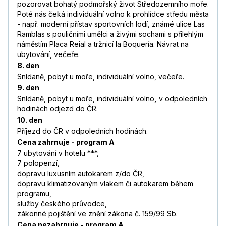
pozorovat bohatý podmořský život Středozemního moře.
Poté nás čeká individuální volno k prohlídce středu města
- např. moderní přístav sportovních lodí, známé ulice Las
Ramblas s pouličními umělci a živými sochami s přilehlým
náměstím Placa Reial a tržnicí la Boquería. Návrat na
ubytování, večeře.
8. den
Snídaně, pobyt u moře, individuální volno, večeře.
9. den
Snídaně, pobyt u moře, individuální volno
,
v odpoledních
hodinách odjezd do ČR.
10. den
Příjezd do ČR v odpoledních hodinách.
Cena zahrnuje - program A
7 ubytování v hotelu ***,
7 polopenzí,
dopravu luxusním autokarem z/do ČR,
dopravu klimatizovaným vlakem či autokarem během
programu,
služby českého průvodce,
zákonné pojištění ve znění zákona č. 159/99 Sb.
Cena nezahrnuje - program A