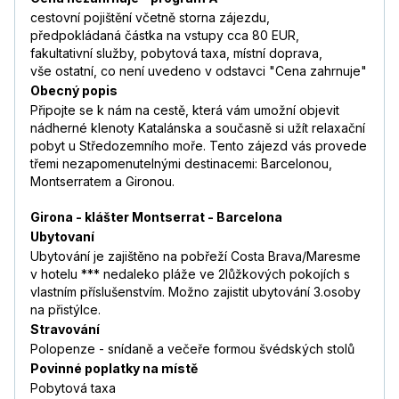
cestovní pojištění včetně storna zájezdu,
předpokládaná částka na vstupy cca 80 EUR,
fakultativní služby, pobytová taxa, místní doprava,
vše ostatní, co není uvedeno v odstavci "Cena zahrnuje"
Obecný popis
Připojte se k nám na cestě, která vám umožní objevit
nádherné klenoty Katalánska a současně si užít relaxační
pobyt u Středozemního moře. Tento zájezd vás provede
třemi nezapomenutelnými destinacemi: Barcelonou,
Montserratem a Gironou.
Girona - klášter Montserrat - Barcelona
Ubytovaní
Ubytování je zajištěno na pobřeží Costa Brava/Maresme
v hotelu *** nedaleko pláže ve 2lůžkových pokojích s
vlastním příslušenstvím. Možno zajistit ubytování 3.osoby
na přistýlce.
Stravování
Polopenze - snídaně a večeře formou švédských stolů
Povinné poplatky na místě
Pobytová taxa