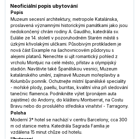
Neoficiální popis ubytování
Popis
Muzeum secesní architektury, metropole Katalánska,
proslavená významnými historickými památkami jako jsou
nedokončený chrám rodiny A. Gaudího, katedrála sv.
Eulálie ze 14. století v pozoruhodném Starém městě s
úzkými křivolakými uličkami. Působivým protikladem je
nová část Eixample na šachovnicovém půdorysu s
alejemi platanů. Nenechte si ujít romantický pohled z
vrcholu Montjuic na celé město, přístav a olympijský
stadión. Navštivte také Španělskou vesnici, Muzeum
katalánského umění, zajímavé Muzeum mořeplavby a
Kolumbův pomník. Ochutnejte místní španělské speciality
- mořské plody, paellu, burritas, kvalitní vína při sledování
tanečnic flamenca. Podnikněte výlet (pronájem auta
zajistíme) do Andorry, do klášteru Montserrat, na Costu
Bravu nebo do proslulého střediska vinařství - Tarragony.
Poloha
Moderní 3* hotel se nachází v centru Barcelony, cca 300
m od stanice metra. Katedrála Sagrada Familia je
vzdálena 15 minut chůze od hotelu.
Ubytovaní