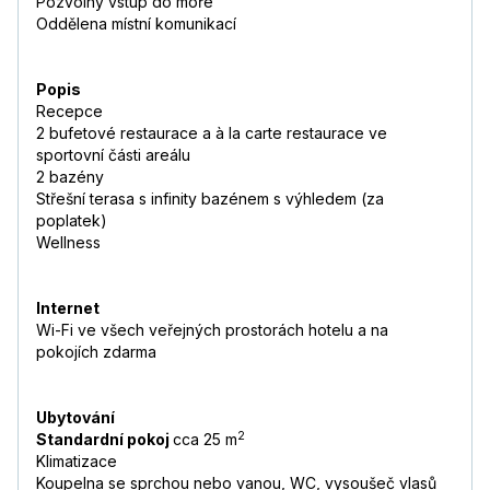
Pozvolný vstup do moře
Oddělena místní komunikací
Popis
Recepce
2 bufetové restaurace a à la carte restaurace ve
sportovní části areálu
2 bazény
Střešní terasa s infinity bazénem s výhledem (za
poplatek)
Wellness
Internet
Wi-Fi ve všech veřejných prostorách hotelu a na
pokojích zdarma
Ubytování
2
Standardní pokoj
cca 25 m
Klimatizace
Koupelna se sprchou nebo vanou, WC, vysoušeč vlasů