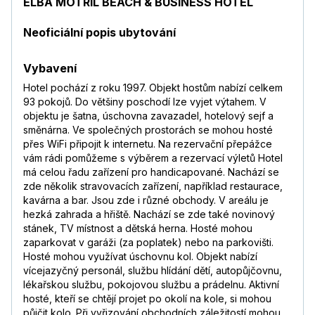
ELBA MOTRIL BEACH & BUSINESS HOTEL
Neoficiální popis ubytování
Vybavení
Hotel pochází z roku 1997. Objekt hostům nabízí celkem
93 pokojů. Do většiny poschodí lze vyjet výtahem. V
objektu je šatna, úschovna zavazadel, hotelový sejf a
směnárna. Ve společných prostorách se mohou hosté
přes WiFi připojit k internetu. Na rezervační přepážce
vám rádi pomůžeme s výběrem a rezervací výletů Hotel
má celou řadu zařízení pro handicapované. Nachází se
zde několik stravovacích zařízení, například restaurace,
kavárna a bar. Jsou zde i různé obchody. V areálu je
hezká zahrada a hřiště. Nachází se zde také novinový
stánek, TV místnost a dětská herna. Hosté mohou
zaparkovat v garáži (za poplatek) nebo na parkovišti.
Hosté mohou využívat úschovnu kol. Objekt nabízí
vícejazyčný personál, službu hlídání dětí, autopůjčovnu,
lékařskou službu, pokojovou službu a prádelnu. Aktivní
hosté, kteří se chtějí projet po okolí na kole, si mohou
půjčit kolo. Při vyřizování obchodních záležitostí mohou