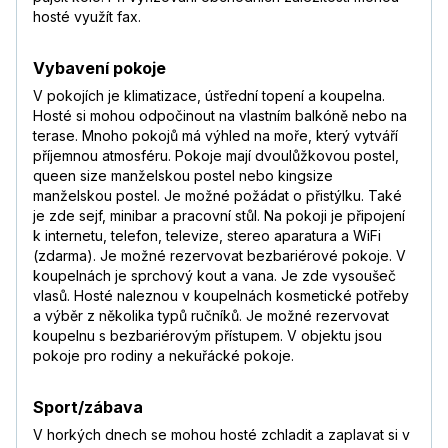
hosté využít fax.
Vybavení pokoje
V pokojích je klimatizace, ústřední topení a koupelna.
Hosté si mohou odpočinout na vlastním balkóně nebo na
terase. Mnoho pokojů má výhled na moře, který vytváří
příjemnou atmosféru. Pokoje mají dvoulůžkovou postel,
queen size manželskou postel nebo kingsize
manželskou postel. Je možné požádat o přistýlku. Také
je zde sejf, minibar a pracovní stůl. Na pokoji je připojení
k internetu, telefon, televize, stereo aparatura a WiFi
(zdarma). Je možné rezervovat bezbariérové pokoje. V
koupelnách je sprchový kout a vana. Je zde vysoušeč
vlasů. Hosté naleznou v koupelnách kosmetické potřeby
a výběr z několika typů ručníků. Je možné rezervovat
koupelnu s bezbariérovým přístupem. V objektu jsou
pokoje pro rodiny a nekuřácké pokoje.
Sport/zábava
V horkých dnech se mohou hosté zchladit a zaplavat si v