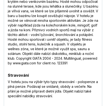
krytém nebo venkovním bazénu. Hosté mohou odpočívat
na slunné terase, kde jsou lehátka a slunečníky. U bazénu
je vířivá vana, ve které se lze příjemně uvolnit a osvěžit. V
baru u bazénu lze koupit osvěžující nápoje. V hotelu je
možné se věnovat mnoha sportovním aktivitám. Je zde na
výběr například jízda na kole/horském kole, minigolf, golf
a jízda na koni. Příznivci vodních sportů mají na výběr z
těchto aktivit - vodní lyžování, šnorchlování a potápění.
Hosté mohou sportovat i uvnitř objektu, je tady fitness
studio, stolní tenis, kulečník a squash. V objektu je
wellnes zóna, ve které je možné využít spa, saunu a
solárium. Objekt dále nabízí diskotéku, miniklub a noční
klub. Copyright GIATA 2004 - 2024. Multilingual, powered
by www.giata.com for client no. 123391
Stravování
V hotelu jsou na výběr tyto typy stravování - polopenze a
plná penze. Podávají se snídaně, obědy a večeře. Na
přání je možné připravit dietní jídla. Objekt nabízí také
speciální nabídky stravování.