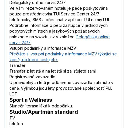
Delegátský online servis 24/7
Ve Vámi rezervovaném hotelu je péče poskytována
pouze prostřednictvím TUI Service Center 24/7:
telefonicky, SMS a přes chat v aplikaci TUI na myTUI.
Podrobné informace o péči zástupce v jednotlivých
pobytových místech a jazykových požadavcích
naleznete na www.tui.cz v záložce
Delegátský online
servis 24/7
Vstupní podmínky a informace MZV
Přečtěte si vstupní podmínky a informace MZV týkající se
země, do které cestujete.
.
Transfer
Transfer z letiště a na letiště si zajišťujete sami.
Registrované zavazadlo
U pravidelných letů je odbavené zavazadlo zahrnuto v
ceně. Výjimkou jsou lety provozované společností PLL
LOT.
Sport a Wellness
Sluneční terasa láká k odpočinku.
Studio/Apartmán standard
TV
telefon