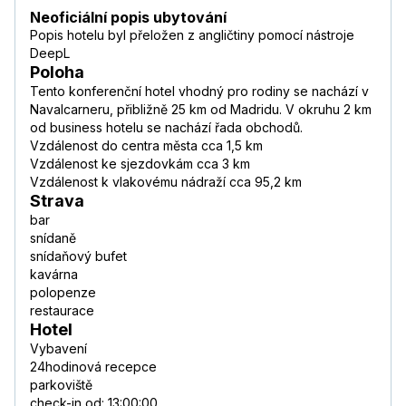
Neoficiální popis ubytování
Popis hotelu byl přeložen z angličtiny pomocí nástroje
DeepL
Poloha
Tento konferenční hotel vhodný pro rodiny se nachází v
Navalcarneru, přibližně 25 km od Madridu. V okruhu 2 km
od business hotelu se nachází řada obchodů.
Vzdálenost do centra města cca 1,5 km
Vzdálenost ke sjezdovkám cca 3 km
Vzdálenost k vlakovému nádraží cca 95,2 km
Strava
bar
snídaně
snídaňový bufet
kavárna
polopenze
restaurace
Hotel
Vybavení
24hodinová recepce
parkoviště
check-in od: 13:00:00