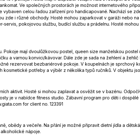
ankomat. Ve společných prostorách je možnost internetového připo
 vybaven celou řadou zařízení pro handicapované. Nachází se zde n
ou zde i různé obchody. Hosté mohou zaparkovat v garáži nebo na p
er-servis, pokojovou službu, budící službu a prádelnu. Hosté mohou 
lnu. Pokoje mají dvoulůžkovou postel, queen size manželskou poste
ničku a varnou konvici/kávovar. Dále zde je sada na žehlení a žehlič 
 možné rezervovat bezbariérové pokoje. V koupelnách je sprchový ko
 kosmetické potřeby a výběr z několika typů ručníků. V objektu js
ích aktivit. Hosté si mohou zaplavat a osvěžit se v bazénu. Odpočív
osty je v nabídce fitness studio. Zábavní program pro děti i dospělé
giata.com for client no. 123391
ně, obědy a večeře. Na přání je možné připravit dietní jídla a dětsk
 alkoholické nápoje.