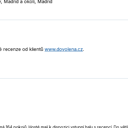
y
,
Madrid a okolí
,
Madrid
né recenze od klientů
www.dovolena.cz
.
á 164 pokojů. Hosté mají k dispozici vstupní halu s recepcí. Do vět