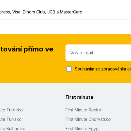
press, Visa, Diners Club, JCB a MasterCard.
stování přímo ve
Váš e-mail
Souhlasím se zpracováním
o
First minute
nute Turecko
First Minute Řecko
ute Tunisko
First Minute Chorvatsko
ute Bulharsko
First Minute Egypt