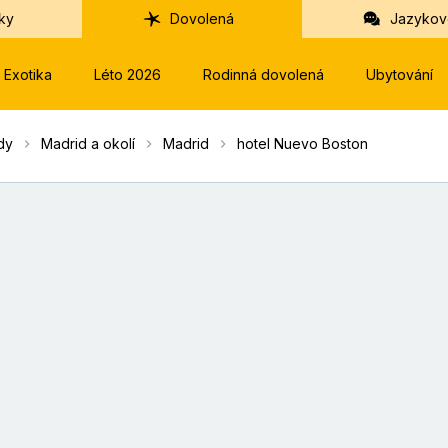
ky
Dovolená
Jazykov
Exotika
Léto 2026
Rodinná dovolená
Ubytování
dy
Madrid a okolí
Madrid
hotel Nuevo Boston