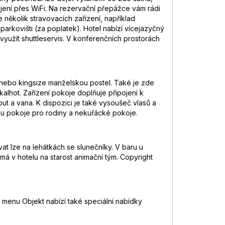
jení přes WiFi. Na rezervační přepážce vám rádi
ěkolik stravovacích zařízení, například
arkovišti (za poplatek). Hotel nabízí vícejazyčný
využít shuttleservis. V konferenčních prostorách
l nebo kingsize manželskou postel. Také je zde
kalhot. Zařízení pokoje doplňuje připojení k
ut a vana. K dispozici je také vysoušeč vlasů a
ou pokoje pro rodiny a nekuřácké pokoje.
at lze na lehátkách se slunečníky. V baru u
 má v hotelu na starost animační tým. Copyright
á menu Objekt nabízí také speciální nabídky