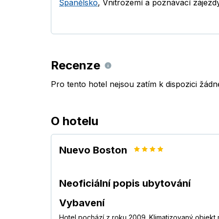
Španělsko
,
Vnitrozemí a poznávací zájezd
Recenze
Pro tento hotel nejsou zatím k dispozici žád
O hotelu
Nuevo Boston
Neoficiální popis ubytování
Vybavení
Hotel pochází z roku 2009. Klimatizovaný objekt m