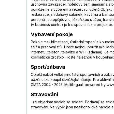
úschovna zavazadel, hotelový sejf, směnárna a b
pomůžeme s výběrem a rezervací výletů Objekt je
restaurace, snídaňový salónek, kavárna a bar. Js
personál, autopůjčovnu, lékařskou službu, transf
(v business centru) je k dispozici fax a projektor.
Vybavení pokoje
Pokoje mají klimatizaci, ústřední topení a koupe
sejf a pracovní stůl. Hosté mohou použít mini led
internetu, telefon, televize a WiFi (zdarma). Je
kosmetické zrcátko. Hosté naleznou v koupelnách
Sport/zábava
Objekt nabízí velké množství sportovních a zábavn
bazénu lze koupit osvěžující nápoje. Pro aktivní h
GIATA 2004 - 2025. Multilingual, powered by www.
Stravování
Lze objednat nocleh se snídaní. Podávají se snída
stravování. Na výběr jsou nealkoholické nápoje a