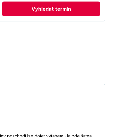
Vyhledat termín
šiny poschodí lze dojet výtahem. Je zde šatna,