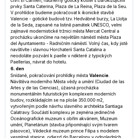
čtvrť El Carmen, nádherný gotický kostel s barokizujícími
prvky Santa Caterina, Plaza de La Reina, Plaza de la Seu.
V prohlídce budeme pokračovat k ikonické stavbě
Valencie - gotické budově tzv. Hedvábné burzy, La Llotja
de la Seda, zapsané na listině památek UNESCO, velmi
zajímavé modernistické tržnici města Mercat Central a
procházku ukončíme na největším náměstí města Plaza
del Ayuntamiento - Radničním náměstí. Volný čas, kdy jistě
navštívíte i slavnou Horchateríi Santa Catalina a
neodoláte pozvání k paelle v některé z typických
Paellerías, návrat do hotelu.
6. den
Snídaně, pokračování prohlídky města
Valencie
.
Návštěva moderního Města vědy a umění (Ciudad de las
Artes y de las Ciencias), úžasná procházka
monumentálním futuristickým komplexem moderních
budov, rozkládajícím se na ploše 350.000 m2,
vytvořeným podle návrhu slavného architekta Santiaga
Calatravy. Součástí komplexu je zejména jedinečné
Oceánografické muzeum s obřím akváriem, Muzeum
umění, Planetárium (stavba připomínající svým tvarem
pásovce), Vědecké muzeum prince Filipa s modelem
vesmírné stanice, odjezd do Barcelony v odpoledních