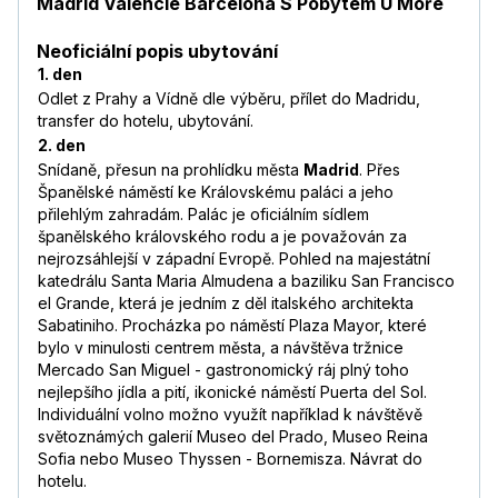
Madrid Valencie Barcelona S Pobytem U Moře
Neoficiální popis ubytování
1. den
Odlet z Prahy a Vídně dle výběru, přílet do Madridu,
transfer do hotelu, ubytování.
2. den
Snídaně, přesun na prohlídku města
Madrid
. Přes
Španělské náměstí ke Královskému paláci a jeho
přilehlým zahradám. Palác je oficiálním sídlem
španělského královského rodu a je považován za
nejrozsáhlejší v západní Evropě. Pohled na majestátní
katedrálu Santa Maria Almudena a baziliku San Francisco
el Grande, která je jedním z děl italského architekta
Sabatiniho. Procházka po náměstí Plaza Mayor, které
bylo v minulosti centrem města, a návštěva tržnice
Mercado San Miguel - gastronomický ráj plný toho
nejlepšího jídla a pití, ikonické náměstí Puerta del Sol.
Individuální volno možno využít například k návštěvě
světoznámých galerií Museo del Prado, Museo Reina
Sofia nebo Museo Thyssen - Bornemisza. Návrat do
hotelu.