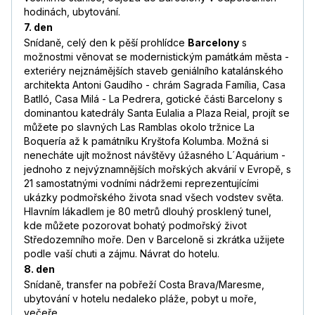
hodinách, ubytování.
7. den
Snídaně, celý den k pěší prohlídce
Barcelony
s
možnostmi věnovat se modernistickým památkám města -
exteriéry nejznámějších staveb geniálního katalánského
architekta Antoni Gaudího - chrám Sagrada Família, Casa
Batlló, Casa Milá - La Pedrera, gotické části Barcelony s
dominantou katedrály Santa Eulalia a Plaza Reial, projít se
můžete po slavných Las Ramblas okolo tržnice La
Boquería až k památníku Kryštofa Kolumba. Možná si
nenecháte ujít možnost návštěvy úžasného L´Aquárium -
jednoho z nejvýznamnějších mořských akvárií v Evropě, s
21 samostatnými vodními nádržemi reprezentujícími
ukázky podmořského života snad všech vodstev světa.
Hlavním lákadlem je 80 metrů dlouhý prosklený tunel,
kde můžete pozorovat bohatý podmořský život
Středozemního moře. Den v Barceloně si zkrátka užijete
podle vaší chuti a zájmu. Návrat do hotelu.
8. den
Snídaně, transfer na pobřeží Costa Brava/Maresme,
ubytování v hotelu nedaleko pláže, pobyt u moře,
večeře.