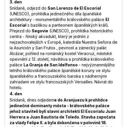
3. den
Snídaně, odjezd do
San Lorenzo de El Escorial
(UNESCO), prohlídka jedinečného díla španělské
architektury - monumentálního královského paláce
El
Escorial
s bazilikou a panteonem španělských králů.
Přejezd do
Segovie
(UNESCO), prohlídka historického
centra - římský akvadukt, který je jedním z
nejzachovalejších v Evropě, katedrála Nuestra Señora de
la Asunción y San Frutos , pevnost a zámecký palác
Alcázar, pohled na románský kostel Veracruz, městské
opevnění z 12. století, návštěva a prohlídka královského
paláce
La Granja de San Idelfonso
- nejvýznamnějšího
letního královského paláce španělské koruny ve stylu
španělského a francouzského baroka s nádhernými
zahradami ve stylu francouzských Versailles. Návrat do
hotelu.
4. den
Snídaně, dnes odjedem
e do Aranjuezu k prohlídce
jedinečné dominanty města - královského paláce
jehož staviteli byli slavní architekti El Escorialu Juan
Herrera a Juan Bautista de Toledo. Stavba započata
za vlády Felipe II. a byla dokončena v polovině 18.