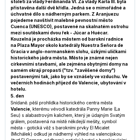
století za vlády Ferdinanda VI. Z
a vlády
Karla III. byla
přistavěna další dvě křídla. Jedná se o mimořádné a
úchvatné dílo s nádherným parkem. Z Aranjuezu
pojedeme navštívit malebné pevnostní město
Cuenca (UNESCO), postavené na skalnatém ostrohu
mezi soutěskami dvou řek - Júcar a Huécar.
Kouzelná je procházka městem od barokní radnice
na Plaza Mayor okolo katedrály Nuestra Seňora de
Gracia v anglo-normanském slohu, úzkými uličkami
historického jádra města. Město je známé nejen
církevními stavbami, ale zejména obytnými domy na
samém okraji propasti ("tzv. "zavěšené domy")
postavenými tak, jako by se vznášely ve vzduchu. Ve
večerních hodinách příjezd do Valencie, ubytování v
hotelu.
5. den
Snídaně. pěší prohlídka historického centra města
Valencie
, kterému vévodí katedrála Panny Marie (La
Seu) s alabastrovým kalichem, který je údajným Svatým
grálem, postavená na místě někdejší mešity, symbol
města - gotická věž s barokními prvky El Micalet
(Michálek) odkud je nádherný výhled na valencijskou