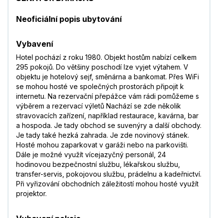
Neoficiální popis ubytování
Vybavení
Hotel pochází z roku 1980. Objekt hostům nabízí celkem
295 pokojů. Do většiny poschodí lze vyjet výtahem. V
objektu je hotelový sejf, směnárna a bankomat. Přes WiFi
se mohou hosté ve společných prostorách připojit k
internetu. Na rezervační přepážce vám rádi pomůžeme s
výběrem a rezervací výletů Nachází se zde několik
stravovacích zařízení, například restaurace, kavárna, bar
a hospoda. Je tady obchod se suvenýry a další obchody.
Je tady také hezká zahrada. Je zde novinový stánek.
Hosté mohou zaparkovat v garáži nebo na parkovišti.
Dále je možné využít vícejazyčný personál, 24
hodinovou bezpečnostní službu, lékařskou službu,
transfer-servis, pokojovou službu, prádelnu a kadeřnictví.
Při vyřizování obchodních záležitostí mohou hosté využít
projektor.