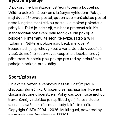
Vybavení pokoje
V pokojích je klimatizace, ústřední topení a koupelna.
Většina pokojů má balkón s krásným výhledem. Pokoje
mají dvoulůžkovou postel, queen size manželskou postel
nebo kingsize manželskou postel. Je možné požádat o
přistýlku. Také je zde sejf, minibar a pracovní stůl. Ke
standardnímu vybavení patří lednička. Na pokoji je
připojení k internetu, telefon, televize, rádio a WiFi
(zdarma). Některé pokoje jsou bezbariérové. V
koupelnách je sprchový kout a vana. Je zde vysoušeč
vlasů. Je možné rezervovat koupelnu s bezbariérovým
přístupem. V hotelu jsou pokoje pro rodiny, nekuřácké
pokoje a pokoje pro kuřáky.
Sport/zábava
Objekt má bazén a venkovní bazén. Hostům jsou k
dispozici slunečníky. U bazénu se nachází bar, kde je k
dostání drobné občerstvení. Volný čas zde hosté mohou
trávit různě, v nabídce je například golf, fitness studio,
sauna, masáže a solárium. Je tady také diskotéka.
Copyright GIATA 2004 - 2026. Multilingual, powered by
www.giata.com for client no. 123391