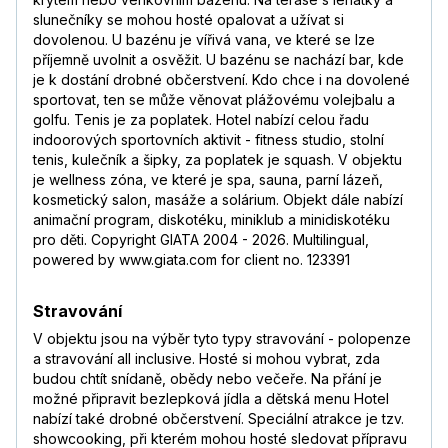
slunečníky se mohou hosté opalovat a užívat si
dovolenou. U bazénu je vířivá vana, ve které se lze
příjemně uvolnit a osvěžit. U bazénu se nachází bar, kde
je k dostání drobné občerstvení. Kdo chce i na dovolené
sportovat, ten se může věnovat plážovému volejbalu a
golfu. Tenis je za poplatek. Hotel nabízí celou řadu
indoorových sportovních aktivit - fitness studio, stolní
tenis, kulečník a šipky, za poplatek je squash. V objektu
je wellness zóna, ve které je spa, sauna, parní lázeň,
kosmetický salon, masáže a solárium. Objekt dále nabízí
animační program, diskotéku, miniklub a minidiskotéku
pro děti. Copyright GIATA 2004 - 2026. Multilingual,
powered by www.giata.com for client no. 123391
Stravování
V objektu jsou na výběr tyto typy stravování - polopenze
a stravování all inclusive. Hosté si mohou vybrat, zda
budou chtít snídaně, obědy nebo večeře. Na přání je
možné připravit bezlepková jídla a dětská menu Hotel
nabízí také drobné občerstvení. Speciální atrakce je tzv.
showcooking, při kterém mohou hosté sledovat přípravu