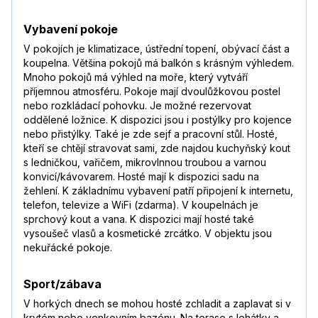
Vybavení pokoje
V pokojích je klimatizace, ústřední topení, obývací část a
koupelna. Většina pokojů má balkón s krásným výhledem.
Mnoho pokojů má výhled na moře, který vytváří
příjemnou atmosféru. Pokoje mají dvoulůžkovou postel
nebo rozkládací pohovku. Je možné rezervovat
oddělené ložnice. K dispozici jsou i postýlky pro kojence
nebo přistýlky. Také je zde sejf a pracovní stůl. Hosté,
kteří se chtějí stravovat sami, zde najdou kuchyňský kout
s ledničkou, vařičem, mikrovlnnou troubou a varnou
konvicí/kávovarem. Hosté mají k dispozici sadu na
žehlení. K základnímu vybavení patří připojení k internetu,
telefon, televize a WiFi (zdarma). V koupelnách je
sprchový kout a vana. K dispozici mají hosté také
vysoušeč vlasů a kosmetické zrcátko. V objektu jsou
nekuřácké pokoje.
Sport/zábava
V horkých dnech se mohou hosté zchladit a zaplavat si v
krytém nebo venkovním bazénu. Na terase s lehátky a