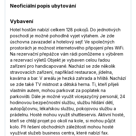
Neoficiální popis ubytování
Vybavení
Hotel hostům nabízí celkem 128 pokojů. Do jednotivých
poschodí je možné pohodlně vyjet výtahem. Je zde
úschovna zavazadel a hotelový sejf. Ve společných
prostorách je možnost internetového připojení přes WiFi.
Na rezervační přepážce vám rádi pomůžeme s výběrem
a rezervací výletů Objekt je vybaven celou řadou
zařízení pro handicapované. Nachází se zde několik
stravovacích zařízení, například restaurace, jídelna,
kavárna a bar. V areálu je hezká zahrada a hřiště. Nachází
se zde také TV místnost a dětská herna. Ti, kteří přijeli
vlastním autem, mohou parkovat za poplatek na
parkovišti. Dále je možné využít vícejazyčný personál, 24
hodinovou bezpečnostní službu, službu hlídání dětí,
autopůjčovnu, lékařskou službu, pokojovou službu a
prádelnu. Hosté mohou využít shuttleservis. Aktivní hosté,
kteří se chtějí projet po okolí na kole, si mohou půjčit
kolo. Při řešení obchodních záležitostí mohou hosté
využívat služeb business centra, které nabízí fax.