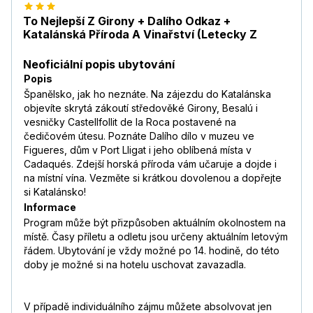
To Nejlepší Z Girony + Dalího Odkaz +
Katalánská Příroda A Vinařství (Letecky Z
Neoficiální popis ubytování
Popis
Španělsko, jak ho neznáte. Na zájezdu do Katalánska
objevíte skrytá zákoutí středověké Girony, Besalú i
vesničky Castellfollit de la Roca postavené na
čedičovém útesu. Poznáte Dalího dílo v muzeu ve
Figueres, dům v Port Lligat i jeho oblíbená místa v
Cadaqués. Zdejší horská příroda vám učaruje a dojde i
na místní vína. Vezměte si krátkou dovolenou a dopřejte
si Katalánsko!
Informace
Program může být přizpůsoben aktuálním okolnostem na
místě. Časy příletu a odletu jsou určeny aktuálním letovým
řádem. Ubytování je vždy možné po 14. hodině, do této
doby je možné si na hotelu uschovat zavazadla.
V případě individuálního zájmu můžete absolvovat jen