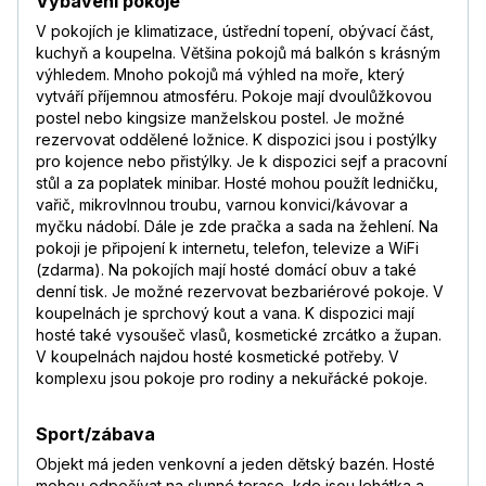
Vybavení pokoje
V pokojích je klimatizace, ústřední topení, obývací část,
kuchyň a koupelna. Většina pokojů má balkón s krásným
výhledem. Mnoho pokojů má výhled na moře, který
vytváří příjemnou atmosféru. Pokoje mají dvoulůžkovou
postel nebo kingsize manželskou postel. Je možné
rezervovat oddělené ložnice. K dispozici jsou i postýlky
pro kojence nebo přistýlky. Je k dispozici sejf a pracovní
stůl a za poplatek minibar. Hosté mohou použít ledničku,
vařič, mikrovlnnou troubu, varnou konvici/kávovar a
myčku nádobí. Dále je zde pračka a sada na žehlení. Na
pokoji je připojení k internetu, telefon, televize a WiFi
(zdarma). Na pokojích mají hosté domácí obuv a také
denní tisk. Je možné rezervovat bezbariérové pokoje. V
koupelnách je sprchový kout a vana. K dispozici mají
hosté také vysoušeč vlasů, kosmetické zrcátko a župan.
V koupelnách najdou hosté kosmetické potřeby. V
komplexu jsou pokoje pro rodiny a nekuřácké pokoje.
Sport/zábava
Objekt má jeden venkovní a jeden dětský bazén. Hosté
mohou odpočívat na slunné terase, kde jsou lehátka a