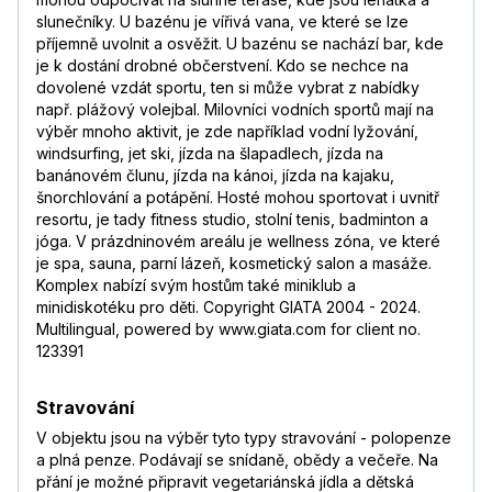
slunečníky. U bazénu je vířivá vana, ve které se lze
příjemně uvolnit a osvěžit. U bazénu se nachází bar, kde
je k dostání drobné občerstvení. Kdo se nechce na
dovolené vzdát sportu, ten si může vybrat z nabídky
např. plážový volejbal. Milovníci vodních sportů mají na
výběr mnoho aktivit, je zde například vodní lyžování,
windsurfing, jet ski, jízda na šlapadlech, jízda na
banánovém člunu, jízda na kánoi, jízda na kajaku,
šnorchlování a potápění. Hosté mohou sportovat i uvnitř
resortu, je tady fitness studio, stolní tenis, badminton a
jóga. V prázdninovém areálu je wellness zóna, ve které
je spa, sauna, parní lázeň, kosmetický salon a masáže.
Komplex nabízí svým hostům také miniklub a
minidiskotéku pro děti. Copyright GIATA 2004 - 2024.
Multilingual, powered by www.giata.com for client no.
123391
Stravování
V objektu jsou na výběr tyto typy stravování - polopenze
a plná penze. Podávají se snídaně, obědy a večeře. Na
přání je možné připravit vegetariánská jídla a dětská