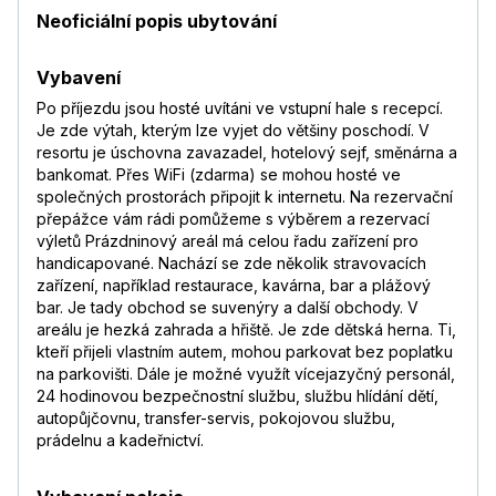
Neoficiální popis ubytování
Vybavení
Po příjezdu jsou hosté uvítáni ve vstupní hale s recepcí.
Je zde výtah, kterým lze vyjet do většiny poschodí. V
resortu je úschovna zavazadel, hotelový sejf, směnárna a
bankomat. Přes WiFi (zdarma) se mohou hosté ve
společných prostorách připojit k internetu. Na rezervační
přepážce vám rádi pomůžeme s výběrem a rezervací
výletů Prázdninový areál má celou řadu zařízení pro
handicapované. Nachází se zde několik stravovacích
zařízení, například restaurace, kavárna, bar a plážový
bar. Je tady obchod se suvenýry a další obchody. V
areálu je hezká zahrada a hřiště. Je zde dětská herna. Ti,
kteří přijeli vlastním autem, mohou parkovat bez poplatku
na parkovišti. Dále je možné využít vícejazyčný personál,
24 hodinovou bezpečnostní službu, službu hlídání dětí,
autopůjčovnu, transfer-servis, pokojovou službu,
prádelnu a kadeřnictví.