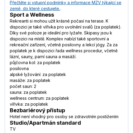
Přečtěte si vstupní podmínky a informace MZV týkající se
země, do které cestujete.
.
Sport a Wellness
Rekreanti si mohou užít krásné počasí na terase. K
dispozici je také vířivka pro uvolnění svalů (za poplatek).
Díky své poloze je ideální pro lyžaře. Skipasy jsou k
dispozici na místě. Komplex nabízí také sportovní a
rekreační zařízení, včetně posilovny a lekcí jógy. Za za
poplatek je k dispozici řada wellness procedur, včetně
lázní, sauny, parní sauna a masáží.
půjčovna kol: za poplatek
posilovna
alpské lyžování: za poplatek
masáže: za poplatek
počet saun: 2
sauna: za poplatek
wellness centrum: za poplatek
vířivka: za poplatek
Bezbariérový přístup
Hotel není vhodný pro osoby se zdravotním postižením
Studio/Apartmán standard
TV