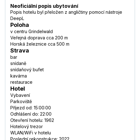
Neoficiální popis ubytování
Popis hotelu byl přeložen z angličtiny pomocí nástroje
DeepL
Poloha
v centru Grindelwald
Veřejná doprava cca 200 m
Horská železnice cca 500 m
Strava
bar
snídaně
snídaňový bufet
kavárna
restaurace
Hotel
Vybavení
Parkoviště
Příjezd od: 15:00:00
Odhlášení do: 22:00
Otevření hotelu: 1962
Hotelový trezor
WLAN/WiFi v hotelu
Poslední rekonstrukce: 2022