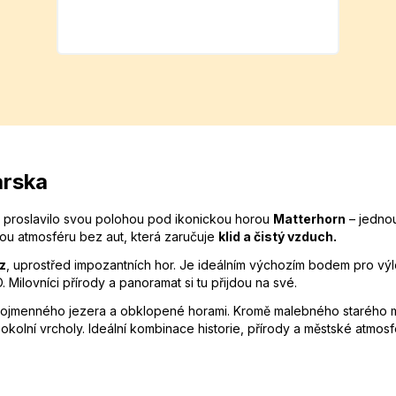
arska
e proslavilo svou polohou pod ikonickou horou
Matterhorn
– jednou
čnou atmosféru bez aut, která zaručuje
klid a čistý vzduch.
z
, uprostřed impozantních hor. Je ideálním výchozím bodem pro výl
ilovníci přírody a panoramat si tu přijdou na své.
jnojmenného jezera a obklopené horami. Kromě malebného starého m
kolní vrcholy. Ideální kombinace historie, přírody a městské atmosf