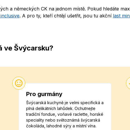
eských a německých CK na jednom místě. Pokud hledáte max
l inclusive
. A pro ty, kteří chtějí ušetřit, jsou tu akční
last mi
á ve Švýcarsku?
Pro gurmány
Švýcarská kuchyně je velmi specifická a
plná delikátních lahůdek. Ochutnejte
tradiční fondue, voňavé raclette, horské
speciality nebo světoznámá švýcarská
čokoláda, lahodné sýry a místní vína.