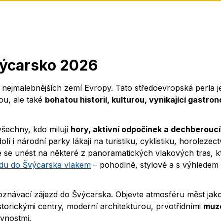
výcarsko 2026
z nejmalebnějších zemí Evropy. Tato středoevropská perla j
ou, ale také
bohatou historií, kulturou, vynikající gastron
všechny, kdo milují
hory, aktivní odpočinek a dechberoucí
lí i národní parky lákají na turistiku, cyklistiku, horolezect
te se unést na některé z panoramatických vlakových tras, k
zdu do Švýcarska vlakem
– pohodlně, stylově a s výhledem 
í poznávací zájezd do Švýcarska. Objevte atmosféru měst jak
storickými centry, moderní architekturou, prvotřídními
muze
avnostmi.