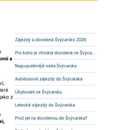
Zájezdy a dovolená Švýcarsko 2026
e
Pro koho je vhodná dovolená ve Švýcarsku?
omií a
Nejpopulárnější místa Švýcarska
Autobusové zájezdy do Švýcarska
ví,
teré
Ubytování ve Švýcarsku
jako z
Letecké zájezdy do Švýcarska
o
Proč jet na dovolenou do Švýcarska?
i,