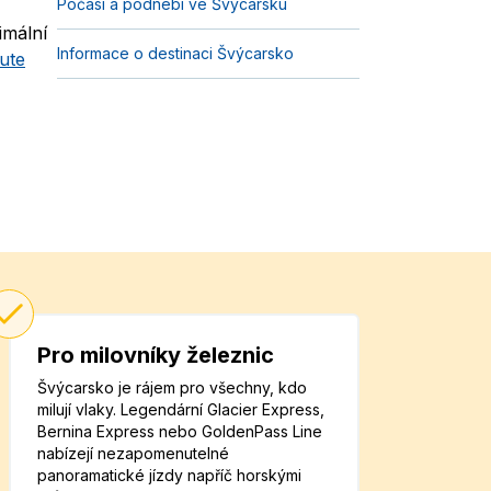
Počasí a podnebí ve Švýcarsku
imální
Informace o destinaci Švýcarsko
nute
Pro milovníky železnic
Švýcarsko je rájem pro všechny, kdo
milují vlaky. Legendární Glacier Express,
Bernina Express nebo GoldenPass Line
nabízejí nezapomenutelné
panoramatické jízdy napříč horskými