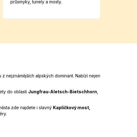
průsmyky, tunely a mosty.
 z nejznámějších alpských dominant. Nabízí nejen
ety do oblasti
Jungfrau-Aletsch-Bietschhorn
,
ěsta zde najdete i slavný
Kapličkový most,
éry.