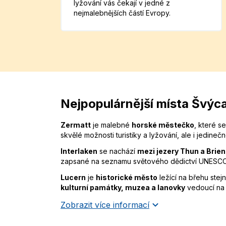
lyžování vás čekají v jedné z
nejmalebnějších částí Evropy.
Nejpopulárnější místa Švýc
Zermatt
je malebné
horské městečko
, které s
skvělé možnosti turistiky a lyžování, ale i jedine
Interlaken
se nachází
mezi jezery Thun a Brien
zapsané na seznamu světového dědictví UNESCO. M
Lucern
je
historické město
ležící na břehu ste
kulturní památky, muzea a lanovky
vedoucí na o
Zobrazit více informací