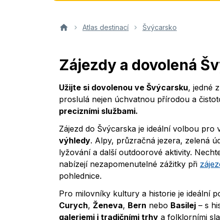
Atlas destinací
Švýcarsko
Zájezdy a dovolená Š
Užijte si dovolenou ve Švýcarsku
, jedné 
proslulá nejen úchvatnou přírodou a čistot
precizními službami.
Zájezd do Švýcarska je ideální volbou pro 
výhledy
. Alpy, průzračná jezera, zelená údo
lyžování a další outdoorové aktivity. Nech
nabízejí nezapomenutelné zážitky při
záje
pohlednice.
Pro milovníky kultury a historie je ideáln
Curych
,
Ženeva
,
Bern
nebo
Basilej
– s hi
galeriemi i tradičními trhy
a folklorními sl