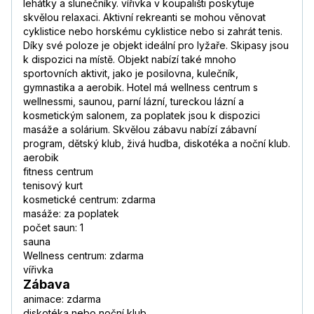
lehátky a slunečníky. vířivka v koupališti poskytuje
skvělou relaxaci. Aktivní rekreanti se mohou věnovat
cyklistice nebo horskému cyklistice nebo si zahrát tenis.
Díky své poloze je objekt ideální pro lyžaře. Skipasy jsou
k dispozici na místě. Objekt nabízí také mnoho
sportovních aktivit, jako je posilovna, kulečník,
gymnastika a aerobik. Hotel má wellness centrum s
wellnessmi, saunou, parní lázní, tureckou lázní a
kosmetickým salonem, za poplatek jsou k dispozici
masáže a solárium. Skvělou zábavu nabízí zábavní
program, dětský klub, živá hudba, diskotéka a noční klub.
aerobik
fitness centrum
tenisový kurt
kosmetické centrum: zdarma
masáže: za poplatek
počet saun: 1
sauna
Wellness centrum: zdarma
vířivka
Zábava
animace: zdarma
diskotéka nebo noční klub