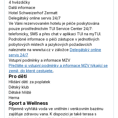
4 hvězdičky
Další informace
Hotel Schweizerhof Zermatt
Delegátský online servis 24/7
Ve Vámi rezervovaném hotelu je péče poskytována
pouze prostřednictvím TUI Service Center 24/7:
telefonicky, SMS a přes chat v aplikaci TUI na myTUI.
Podrobné informace o péči zástupce v jednotlivých
pobytových místech a jazykových požadavcích
naleznete na www.tui.cz v záložce
Delegátský online
servis 24/7
Vstupní podmínky a informace MZV
Přečtěte si vstupní podmínky a informace MZV týkající se
země, do které cestujete.
.
Pro děti
Hlídání dětí: za poplatek
Dětský klub
Dětské hřiště
Herna
Sport a Wellness
Příjemně vyhřátá voda ve vnitřním i venkovním bazénu
zajišťuje zdravou vana. K dispozici je také terasa s