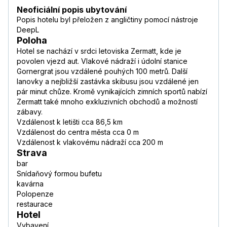
Neoficiální popis ubytování
Popis hotelu byl přeložen z angličtiny pomocí nástroje
DeepL
Poloha
Hotel se nachází v srdci letoviska Zermatt, kde je
povolen vjezd aut. Vlakové nádraží i údolní stanice
Gornergrat jsou vzdálené pouhých 100 metrů. Další
lanovky a nejbližší zastávka skibusu jsou vzdálené jen
pár minut chůze. Kromě vynikajících zimních sportů nabízí
Zermatt také mnoho exkluzivních obchodů a možností
zábavy.
Vzdálenost k letišti cca 86,5 km
Vzdálenost do centra města cca 0 m
Vzdálenost k vlakovému nádraží cca 200 m
Strava
bar
Snídaňový formou bufetu
kavárna
Polopenze
restaurace
Hotel
Vybavení