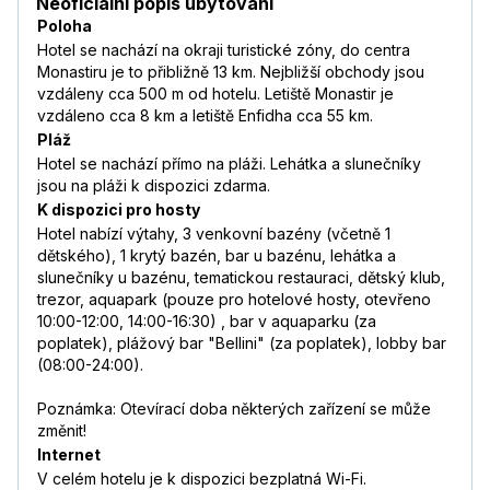
Neoficiální popis ubytování
Poloha
Hotel se nachází na okraji turistické zóny, do centra
Monastiru je to přibližně 13 km. Nejbližší obchody jsou
vzdáleny cca 500 m od hotelu. Letiště Monastir je
vzdáleno cca 8 km a letiště Enfidha cca 55 km.
Pláž
Hotel se nachází přímo na pláži. Lehátka a slunečníky
jsou na pláži k dispozici zdarma.
K dispozici pro hosty
Hotel nabízí výtahy, 3 venkovní bazény (včetně 1
dětského), 1 krytý bazén, bar u bazénu, lehátka a
slunečníky u bazénu, tematickou restauraci, dětský klub,
trezor, aquapark (pouze pro hotelové hosty, otevřeno
10:00-12:00, 14:00-16:30) , bar v aquaparku (za
poplatek), plážový bar "Bellini" (za poplatek), lobby bar
(08:00-24:00).
Poznámka: Otevírací doba některých zařízení se může
změnit!
Internet
V celém hotelu je k dispozici bezplatná Wi-Fi.