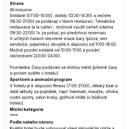
Strava
All inclusive.
Snídaně (07:00-10:00), obědy (12:30-14:30) a večeře
(18:30-21:00) se podávají v hlavní restauraci. Tématická
restaurace (a la carte) - možnost využít večeři zdarma
(19:30-22:00) 1× za pobyt, po předchozí rezervaci.
V určitých časech otevřené snack bary (pizza, mini
sendviče, palačinky) obvykle k dispozici od 11:00-18:00.
Možné pozdní snídaně od 10:00-11:00 a pozdní
občerstvení (23:00-24:00).
Poznámka: Časy podávání se mohou měnit (přesné časy
si prosím ověřte v hotelu).
Sportovní a animační program
V hotelu je k dispozici fitness (7:00-21:00), dětský klub a
další aktivity za poplatek, např. hammam, masáže, vířivka,
vodní sporty, salon krásy, golfové hřiště (v blízkosti
hotelu).
Místní kategorie
****
Podle našeho názoru
Kvalitní hotel bude vyhovovat všem milovníkům pláže a