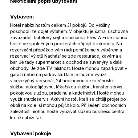
Neoficiální popis ubytování
Vybavení
Hotel nabízí hostům celkem 31 pokojů. Do většiny
poschodí lze dojet výtahem. V objektu je šatna, úschovna
zavazadel, hotelový sejf a směnárna. Přes WiFi se mohou
hosté ve společných prostorách připojit k internetu. Na
rezervační přepážce vám rádi pomůžeme s výběrem a
rezervací výletů Nachází se zde restaurace, kavárna a
bar. Je tady supermarket a obchod se suvenýry a další
obchody. Je zde TV místnost. Hosté mohou zaparkovat v
garáži nebo na parkovišti. Dále je možné využít
vícejazyčný personál, 24 hodinovou bezpečnostní
službu, autopůjčovnu, lékařskou službu, transfer-servis,
pokojovou službu, prádelnu a kadeřnictví. Hosté mohou
využít shuttleservis. Aktivní hosté, kteří se chtějí projet po
okolí na kole, si mohou půjčit kolo. Při řešení obchodních
záležitostí mohou hosté využívat služeb business centra,
které nabízí fax.
Vybavení pokoje