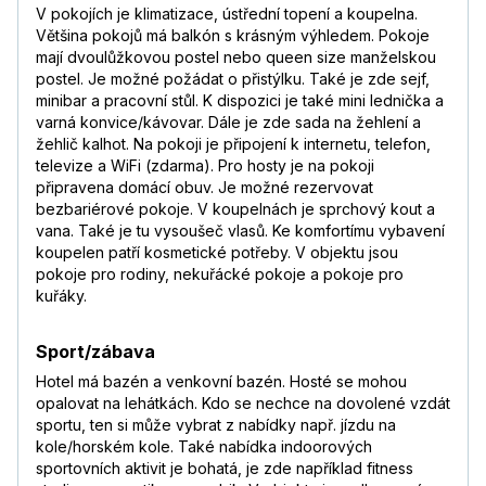
V pokojích je klimatizace, ústřední topení a koupelna.
Většina pokojů má balkón s krásným výhledem. Pokoje
mají dvoulůžkovou postel nebo queen size manželskou
postel. Je možné požádat o přistýlku. Také je zde sejf,
minibar a pracovní stůl. K dispozici je také mini lednička a
varná konvice/kávovar. Dále je zde sada na žehlení a
žehlič kalhot. Na pokoji je připojení k internetu, telefon,
televize a WiFi (zdarma). Pro hosty je na pokoji
připravena domácí obuv. Je možné rezervovat
bezbariérové pokoje. V koupelnách je sprchový kout a
vana. Také je tu vysoušeč vlasů. Ke komfortímu vybavení
koupelen patří kosmetické potřeby. V objektu jsou
pokoje pro rodiny, nekuřácké pokoje a pokoje pro
kuřáky.
Sport/zábava
Hotel má bazén a venkovní bazén. Hosté se mohou
opalovat na lehátkách. Kdo se nechce na dovolené vzdát
sportu, ten si může vybrat z nabídky např. jízdu na
kole/horském kole. Také nabídka indoorových
sportovních aktivit je bohatá, je zde například fitness