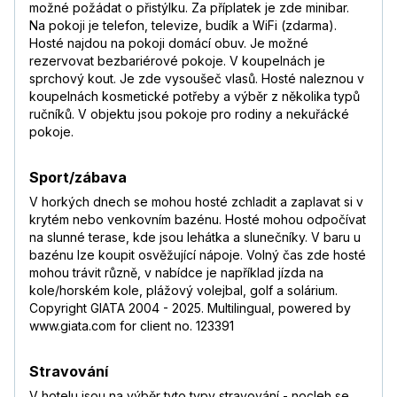
možné požádat o přistýlku. Za příplatek je zde minibar.
Na pokoji je telefon, televize, budík a WiFi (zdarma).
Hosté najdou na pokoji domácí obuv. Je možné
rezervovat bezbariérové pokoje. V koupelnách je
sprchový kout. Je zde vysoušeč vlasů. Hosté naleznou v
koupelnách kosmetické potřeby a výběr z několika typů
ručníků. V objektu jsou pokoje pro rodiny a nekuřácké
pokoje.
Sport/zábava
V horkých dnech se mohou hosté zchladit a zaplavat si v
krytém nebo venkovním bazénu. Hosté mohou odpočívat
na slunné terase, kde jsou lehátka a slunečníky. V baru u
bazénu lze koupit osvěžující nápoje. Volný čas zde hosté
mohou trávit různě, v nabídce je například jízda na
kole/horském kole, plážový volejbal, golf a solárium.
Copyright GIATA 2004 - 2025. Multilingual, powered by
www.giata.com for client no. 123391
Stravování
V hotelu jsou na výběr tyto typy stravování - nocleh se