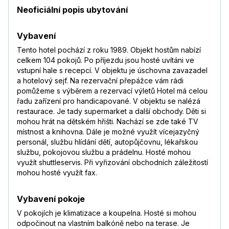
Neoficiální popis ubytování
Vybavení
Tento hotel pochází z roku 1989. Objekt hostům nabízí
celkem 104 pokojů. Po příjezdu jsou hosté uvítáni ve
vstupní hale s recepcí. V objektu je úschovna zavazadel
a hotelový sejf. Na rezervační přepážce vám rádi
pomůžeme s výběrem a rezervací výletů Hotel má celou
řadu zařízení pro handicapované. V objektu se nalézá
restaurace. Je tady supermarket a další obchody. Děti si
mohou hrát na dětském hřišti. Nachází se zde také TV
místnost a knihovna. Dále je možné využít vícejazyčný
personál, službu hlídání dětí, autopůjčovnu, lékařskou
službu, pokojovou službu a prádelnu. Hosté mohou
využít shuttleservis. Při vyřizování obchodních záležitostí
mohou hosté využít fax.
Vybavení pokoje
V pokojích je klimatizace a koupelna. Hosté si mohou
odpočinout na vlastním balkóně nebo na terase. Je