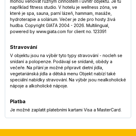
mohou věnovat různým činnostem i uvnitř objektu. Je tu
například fitness studio. V hotelu je wellness zóna, ve
které je spa, sauna, parní lázeň, hammam, masáže,
hydroterapie a solárium. Večer je zde pro hosty živá
hudba. Copyright GIATA 2004 - 2026. Multilingual,
powered by www.giata.com for client no. 123391
Stravování
V objektu jsou na výběr tyto typy stravování - nocleh se
snídaní a polopenze. Podávají se snídaně, obědy a
večeře. Na přání je možné připravit dietní jídla,
vegetariánská jídla a dětská menu Objekt nabízí také
speciální nabídky stravování. Na výběr jsou nealkoholické
nápoje a alkoholické nápoje.
Platba
Je možné zaplatit platebními kartami Visa a MasterCard.