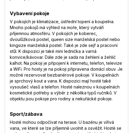
Vybavení pokoje
V pokojích je klimatizace, ústřední topení a koupelna.
Mnoho pokojů má výhled na moře, který vytváří
příjemnou atmosféru. V pokojích je koberec,
dvoulůžková postel, queen size manželská postel nebo
kingsize manželská postel. Také je zde sejf a pracovní
stůl. K dispozici je také mini lednička a varná
konvice/kávovar. Dále zde je sada na žehlení a žehlič
kalhot. Na pokoji je připojení k internetu, telefon, televize
a WiFi. Pro hosty je na pokoji připravena domácí obuv. Je
možné rezervovat bezbariérové pokoje. V koupelnách
je sprchový kout a vana. K dispozici mají hosté také
vysoušeč vlasů a telefon. Hosté naleznou v koupelnách
kosmetické potřeby a výběr z několika typů ručníků. V
objektu jsou pokoje pro rodiny a nekuřácké pokoje.
Sport/zábava
Hosté mohou odpočívat na terase. U bazénu je vířivá
vana, ve které se lze příjemně uvolnit a osvěžit. Hosté se