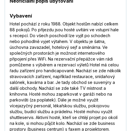
Neoficiální popis ubytování
Vybavení
Hotel pochází z roku 1988. Objekt hostům nabízí celkem
88 pokojů. Po příjezdu jsou hosté uvítáni ve vstupní hale
s recepcí. Do všech poschodí lze vyjít po schodech
nebo pohodlně vyjet výtahem. V objektu je šatna,
úschovna zavazadel, hotelový sejf a směnárna. Ve
společných prostorách je možnost internetového
připojení přes WiFi. Na rezervační přepážce vám rádi
pomůžeme s výběrem a rezervací výletů Hotel má celou
řadu zařízení pro handicapované. Nachází se zde několik
stravovacích zařízení, například restaurace, snídaňový
salónek, kavárna a bar. Je tady obchod se suvenýry a
další obchody. Nachází se zde také TV místnost a
knihovna. Hosté mohou zaparkovat v garáži nebo na
parkovišti (za poplatek). Dále je možné využít
vícejazyčný personál, lékařskou službu, pokojovou
službu, budící službu a prádelnu. Hosté mohou využít
shuttleservis. Aktivní hosté, kteří se chtějí projet po okolí
na kole, si mohou půjčit kolo. Nachází se zde business
prostory (business centrum) s faxem a projektorem.