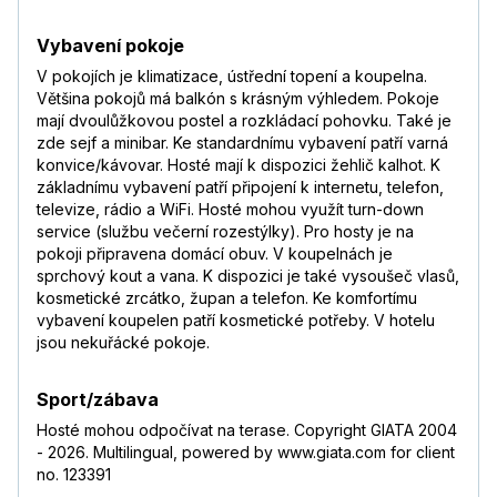
Vybavení pokoje
V pokojích je klimatizace, ústřední topení a koupelna.
Většina pokojů má balkón s krásným výhledem. Pokoje
mají dvoulůžkovou postel a rozkládací pohovku. Také je
zde sejf a minibar. Ke standardnímu vybavení patří varná
konvice/kávovar. Hosté mají k dispozici žehlič kalhot. K
základnímu vybavení patří připojení k internetu, telefon,
televize, rádio a WiFi. Hosté mohou využít turn-down
service (službu večerní rozestýlky). Pro hosty je na
pokoji připravena domácí obuv. V koupelnách je
sprchový kout a vana. K dispozici je také vysoušeč vlasů,
kosmetické zrcátko, župan a telefon. Ke komfortímu
vybavení koupelen patří kosmetické potřeby. V hotelu
jsou nekuřácké pokoje.
Sport/zábava
Hosté mohou odpočívat na terase. Copyright GIATA 2004
- 2026. Multilingual, powered by www.giata.com for client
no. 123391