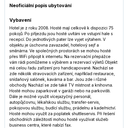
Neoficiální popis ubytování
Vybavení
Hotel je z roku 2008. Hosté mají celkově k dispozici 75
pokojů. Po příjezdu jsou hosté uvítáni ve vstupní hale s
recepcí. Do jednotlivých pater lze vyjet výtahem. V
objektu je úschovna zavazadel, hotelový sejf a
směnárna. Ve společných prostorách se mohou hosté
přes WiFi připojit k internetu. Na rezervační přepážce
vám rádi pomůžeme s výběrem a rezervací výletů Objekt
má celou řadu zařízení pro handicapované. Nachází se
zde několik stravovacích zařízení, například restaurace,
snídaňový salónek, kavárna a bar. Jsou zde i různé
obchody. Nachází se zde také TV místnost a knihovna.
Hosté mohou zaparkovat v garáži nebo na parkovišti.
Dále je možné využít vícejazyčný personál,
autopůjčovnu, lékařskou službu, transfer-servis,
pokojovou službu, budící službu, prádelnu a kadeřnictví.
Hosté mohou využít za poplatek shuttleservis. Při řešení
obchodních záležitostí mohou hosté využívat služeb
business centra, které nabízí fax.