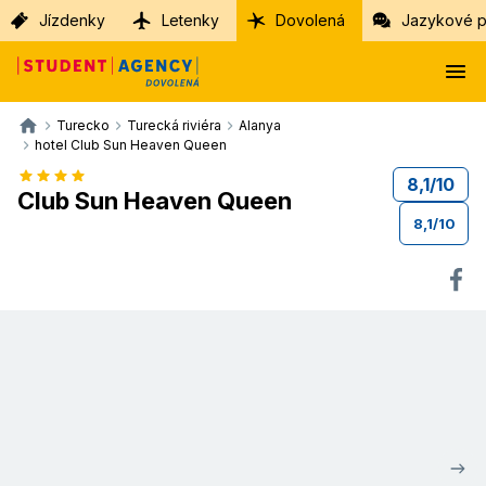
Jízdenky
Letenky
Dovolená
Jazykové p
Turecko
Turecká riviéra
Alanya
hotel Club Sun Heaven Queen
8,1
/
10
Club Sun Heaven Queen
8,1
/
10