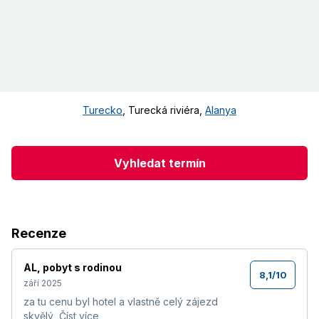
Turecko
,
Turecká riviéra
,
Alanya
Vyhledat termín
Recenze
AL
,
pobyt s rodinou
8,1
/
10
září 2025
za tu cenu byl hotel a vlastně celý zájezd
skvělý
Číst více