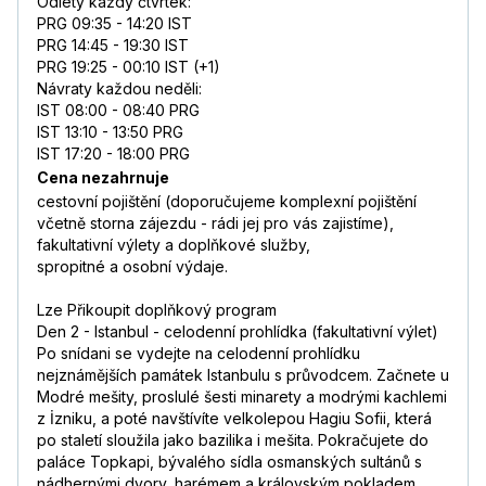
Odlety každý čtvrtek:
PRG 09:35 - 14:20 IST
PRG 14:45 - 19:30 IST
PRG 19:25 - 00:10 IST (+1)
Návraty každou neděli:
IST 08:00 - 08:40 PRG
IST 13:10 - 13:50 PRG
IST 17:20 - 18:00 PRG
Cena nezahrnuje
cestovní pojištění (doporučujeme komplexní pojištění
včetně storna zájezdu - rádi jej pro vás zajistíme),
fakultativní výlety a doplňkové služby,
spropitné a osobní výdaje.
Lze Přikoupit doplňkový program
Den 2 - Istanbul - celodenní prohlídka (fakultativní výlet)
Po snídani se vydejte na celodenní prohlídku
nejznámějších památek Istanbulu s průvodcem. Začnete u
Modré mešity, proslulé šesti minarety a modrými kachlemi
z İzniku, a poté navštívíte velkolepou Hagiu Sofii, která
po staletí sloužila jako bazilika i mešita. Pokračujete do
paláce Topkapi, bývalého sídla osmanských sultánů s
nádhernými dvory, harémem a královským pokladem.