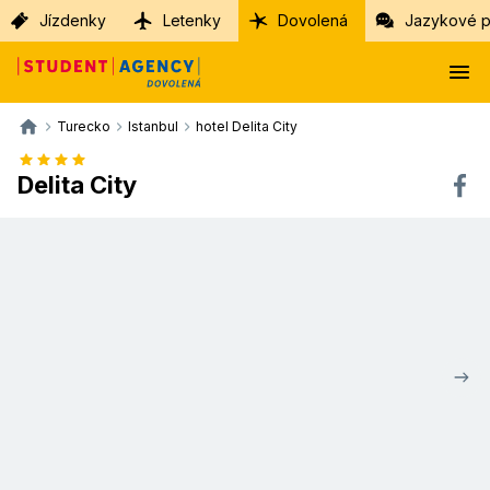
Jízdenky
Letenky
Dovolená
Jazykové p
Turecko
Istanbul
hotel Delita City
Delita City