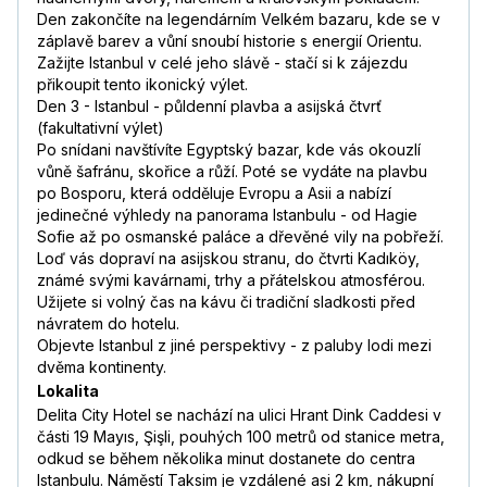
Den zakončíte na legendárním Velkém bazaru, kde se v
záplavě barev a vůní snoubí historie s energií Orientu.
Zažijte Istanbul v celé jeho slávě - stačí si k zájezdu
přikoupit tento ikonický výlet.
Den 3 - Istanbul - půldenní plavba a asijská čtvrť
(fakultativní výlet)
Po snídani navštívíte Egyptský bazar, kde vás okouzlí
vůně šafránu, skořice a růží. Poté se vydáte na plavbu
po Bosporu, která odděluje Evropu a Asii a nabízí
jedinečné výhledy na panorama Istanbulu - od Hagie
Sofie až po osmanské paláce a dřevěné vily na pobřeží.
Loď vás dopraví na asijskou stranu, do čtvrti Kadıköy,
známé svými kavárnami, trhy a přátelskou atmosférou.
Užijete si volný čas na kávu či tradiční sladkosti před
návratem do hotelu.
Objevte Istanbul z jiné perspektivy - z paluby lodi mezi
dvěma kontinenty.
Lokalita
Delita City Hotel se nachází na ulici Hrant Dink Caddesi v
části 19 Mayıs, Şişli, pouhých 100 metrů od stanice metra,
odkud se během několika minut dostanete do centra
Istanbulu. Náměstí Taksim je vzdálené asi 2 km, nákupní