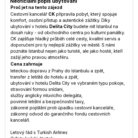
Neoficiální popis ubytování
Proč jet na tento zájezd
Cestovní kancelář
CK
připravila pobyt, který spojuje
komfort, osobní přístup a autentické zážitky. Díky
ubytování v hotelu
Delita City
budete mít Istanbul na
dosah ruky - od obchodního centra po kulturní památky.
CK zajišťuje hladký průběh celé cesty, kvalitní servis a
doporučení pro ty nejlepší zážitky ve městě. S námi
poznáte Istanbul nejen jako turisté, ale jako hosté, kteří
zažijí jeho pravou atmosféru.
Cena zahrnuje
leteckou dopravu z Prahy do Istanbulu a zpět,
transfer z letiště do hotelu a zpět,
ubytování v hotelu Delita City ve vybraném typu pokoje,
stravování formou snídani,
služby anglicky mluvícího delegáta,
povinné letištní a bezpečnostní taxy,
zákonné pojištění proti úpadku cestovní kanceláře,
zákonný odvod do garančního fondu cestovních
kanceláří.
Letový řád s Turkish Airlines