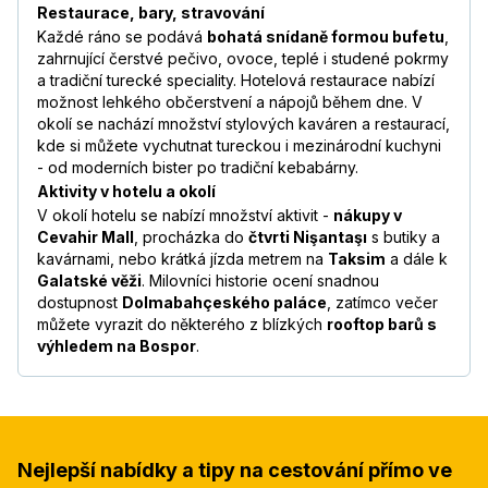
Restaurace, bary, stravování
Každé ráno se podává
bohatá snídaně formou bufetu
,
zahrnující čerstvé pečivo, ovoce, teplé i studené pokrmy
a tradiční turecké speciality. Hotelová restaurace nabízí
možnost lehkého občerstvení a nápojů během dne. V
okolí se nachází množství stylových kaváren a restaurací,
kde si můžete vychutnat tureckou i mezinárodní kuchyni
- od moderních bister po tradiční kebabárny.
Aktivity v hotelu a okolí
V okolí hotelu se nabízí množství aktivit -
nákupy v
Cevahir Mall
, procházka do
čtvrti Nişantaşı
s butiky a
kavárnami, nebo krátká jízda metrem na
Taksim
a dále k
Galatské věži
. Milovníci historie ocení snadnou
dostupnost
Dolmabahçeského paláce
, zatímco večer
můžete vyrazit do některého z blízkých
rooftop barů s
výhledem na Bospor
.
Nejlepší nabídky a tipy na cestování přímo ve