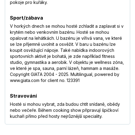
pokoje pro kuřáky.
Sport/zábava
V horkých dnech se mohou hosté zchladit a zaplavat si v
krytém nebo venkovním bazénu. Hosté se mohou
opalovat na lehátkách. U bazénu je vířivá vana, ve které
se lze příjemně uvolnit a osvěžit. V baru u bazénu lze
koupit osvěžující nápoje. Také nabídka indoorových
sportovních aktivit je bohatá, je zde například fitness
studio, gymnastika a aerobik. V objektu je wellness zóna,
ve které je spa, sauna, parní lázeň, hammam a masáže.
Copyright GIATA 2004 - 2025. Multilingual, powered by
www.giata.com for client no. 123391
Stravování
Hosté si mohou vybrat, zda budou chtít snídaně, obědy
nebo večeře. Během cooking show připravují špičkoví
kuchaři přímo před hosty nejrůznější speciality.