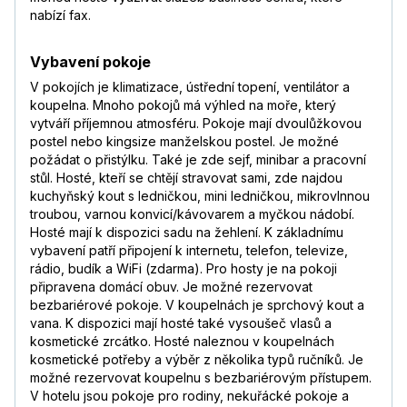
nabízí fax.
Vybavení pokoje
V pokojích je klimatizace, ústřední topení, ventilátor a
koupelna. Mnoho pokojů má výhled na moře, který
vytváří příjemnou atmosféru. Pokoje mají dvoulůžkovou
postel nebo kingsize manželskou postel. Je možné
požádat o přistýlku. Také je zde sejf, minibar a pracovní
stůl. Hosté, kteří se chtějí stravovat sami, zde najdou
kuchyňský kout s ledničkou, mini ledničkou, mikrovlnnou
troubou, varnou konvicí/kávovarem a myčkou nádobí.
Hosté mají k dispozici sadu na žehlení. K základnímu
vybavení patří připojení k internetu, telefon, televize,
rádio, budík a WiFi (zdarma). Pro hosty je na pokoji
připravena domácí obuv. Je možné rezervovat
bezbariérové pokoje. V koupelnách je sprchový kout a
vana. K dispozici mají hosté také vysoušeč vlasů a
kosmetické zrcátko. Hosté naleznou v koupelnách
kosmetické potřeby a výběr z několika typů ručníků. Je
možné rezervovat koupelnu s bezbariérovým přístupem.
V hotelu jsou pokoje pro rodiny, nekuřácké pokoje a