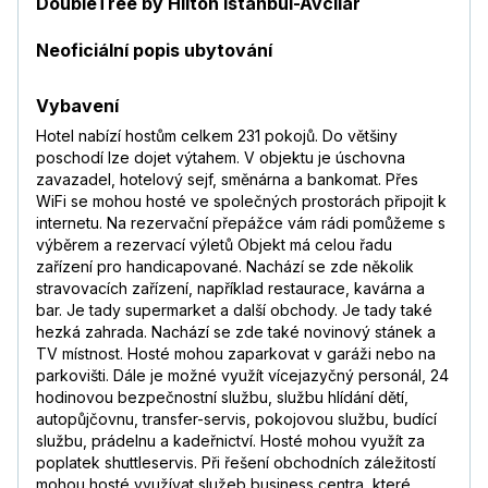
DoubleTree by Hilton Istanbul-Avcilar
Neoficiální popis ubytování
Vybavení
Hotel nabízí hostům celkem 231 pokojů. Do většiny
poschodí lze dojet výtahem. V objektu je úschovna
zavazadel, hotelový sejf, směnárna a bankomat. Přes
WiFi se mohou hosté ve společných prostorách připojit k
internetu. Na rezervační přepážce vám rádi pomůžeme s
výběrem a rezervací výletů Objekt má celou řadu
zařízení pro handicapované. Nachází se zde několik
stravovacích zařízení, například restaurace, kavárna a
bar. Je tady supermarket a další obchody. Je tady také
hezká zahrada. Nachází se zde také novinový stánek a
TV místnost. Hosté mohou zaparkovat v garáži nebo na
parkovišti. Dále je možné využít vícejazyčný personál, 24
hodinovou bezpečnostní službu, službu hlídání dětí,
autopůjčovnu, transfer-servis, pokojovou službu, budící
službu, prádelnu a kadeřnictví. Hosté mohou využít za
poplatek shuttleservis. Při řešení obchodních záležitostí
mohou hosté využívat služeb business centra, které