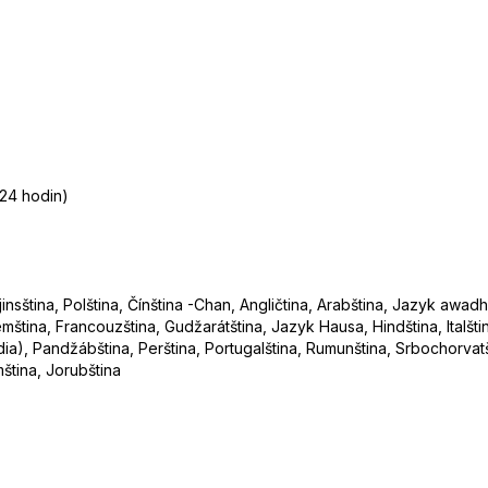
 24 hodin)
nsština, Polština, Čínština -Chan, Angličtina, Arabština, Jazyk awadh
ština, Francouzština, Gudžarátština, Jazyk Hausa, Hindština, Italštin
(Odia), Pandžábština, Perština, Portugalština, Rumunština, Srbochorvat
mština, Jorubština