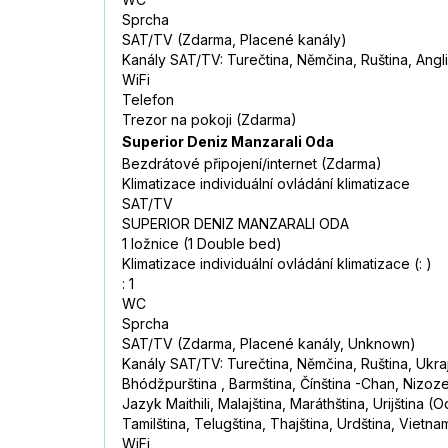
Sprcha
SAT/TV (Zdarma, Placené kanály)
Kanály SAT/TV: Turečtina, Němčina, Ruština, Angli
WiFi
Telefon
Trezor na pokoji (Zdarma)
Superior Deniz Manzarali Oda
Bezdrátové připojení/internet (Zdarma)
Klimatizace individuální ovládání klimatizace
SAT/TV
SUPERIOR DENIZ MANZARALI ODA
1 ložnice (1 Double bed)
Klimatizace individuální ovládání klimatizace (: )
: 1
WC
Sprcha
SAT/TV (Zdarma, Placené kanály, Unknown)
Kanály SAT/TV: Turečtina, Němčina, Ruština, Ukraji
Bhódžpurština , Barmština, Čínština -Chan, Nizozem
Jazyk Maithili, Malajština, Maráthština, Urijština 
Tamilština, Telugština, Thajština, Urdština, Vietna
WiFi