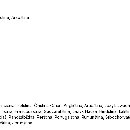
čtina, Arabština
nsština, Polština, Čínština -Chan, Angličtina, Arabština, Jazyk awadh
ština, Francouzština, Gudžarátština, Jazyk Hausa, Hindština, Italštin
(Odia), Pandžábština, Perština, Portugalština, Rumunština, Srbochorvat
mština, Jorubština