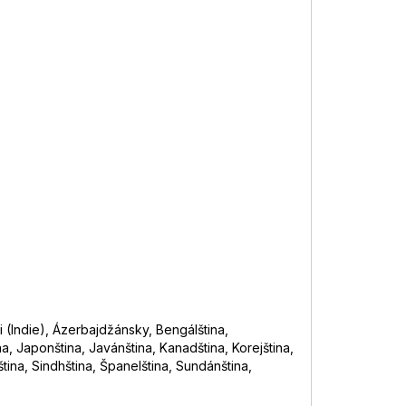
i (Indie), Ázerbajdžánsky, Bengálština,
a, Japonština, Javánština, Kanadština, Korejština,
ština, Sindhština, Španelština, Sundánština,