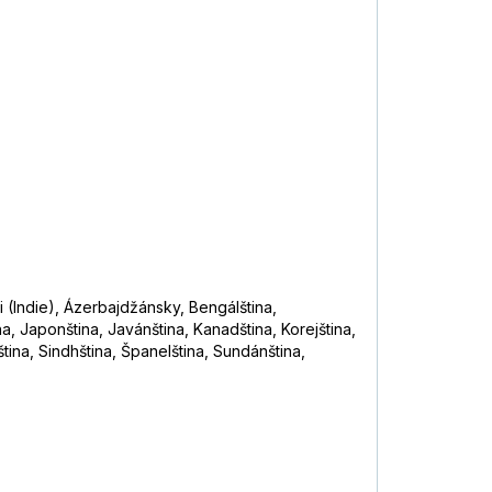
i (Indie), Ázerbajdžánsky, Bengálština,
a, Japonština, Javánština, Kanadština, Korejština,
ština, Sindhština, Španelština, Sundánština,