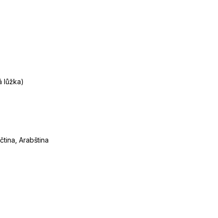
á lůžka)
čtina, Arabština