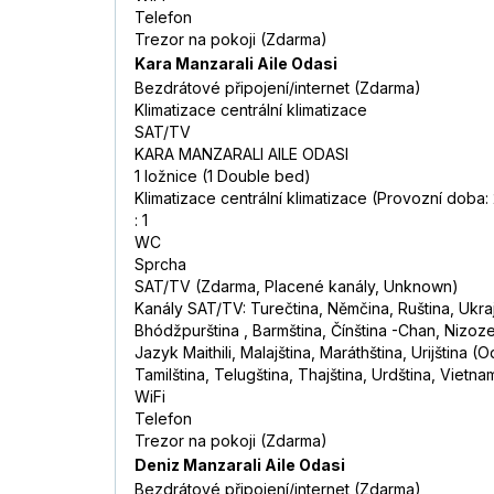
Telefon
Trezor na pokoji (Zdarma)
Kara Manzarali Aile Odasi
Bezdrátové připojení/internet (Zdarma)
Klimatizace centrální klimatizace
SAT/TV
KARA MANZARALI AILE ODASI
1 ložnice (1 Double bed)
Klimatizace centrální klimatizace (Provozní doba:
: 1
WC
Sprcha
SAT/TV (Zdarma, Placené kanály, Unknown)
Kanály SAT/TV: Turečtina, Němčina, Ruština, Ukraji
Bhódžpurština , Barmština, Čínština -Chan, Nizozem
Jazyk Maithili, Malajština, Maráthština, Urijština 
Tamilština, Telugština, Thajština, Urdština, Vietna
WiFi
Telefon
Trezor na pokoji (Zdarma)
Deniz Manzarali Aile Odasi
Bezdrátové připojení/internet (Zdarma)