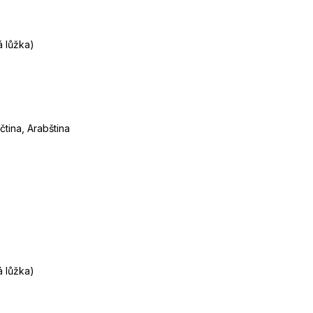
á lůžka)
čtina, Arabština
á lůžka)