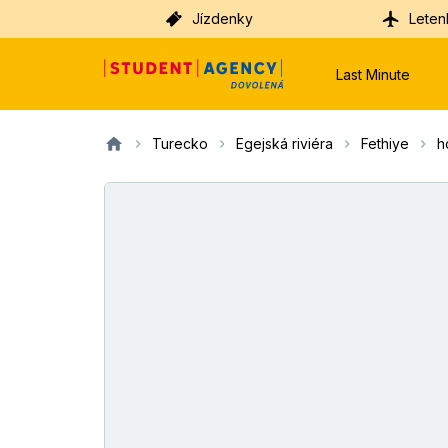
Jízdenky
Leten
Last Minute
Turecko
Egejská riviéra
Fethiye
h