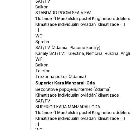
SAT/TV
Balkon
STANDARD ROOM SEA VIEW
1 ložnice (1 Manželská postel King nebo oddělen
Klimatizace individuální ovládání klimatizace (: )
: 1
WC
Sprcha
SAT/TV (Zdarma, Placené kanály)
Kanály SAT/TV: Turečtina, Němčina, Ruština, Angli
WiFi
Balkon
Telefon
Trezor na pokoji (Zdarma)
Superior Kara Manzarali Oda
Bezdrátové připojení/internet (Zdarma)
Klimatizace individuální ovládání klimatizace
SAT/TV
SUPERIOR KARA MANZARALI ODA
1 ložnice (1 Manželská postel King nebo oddělen
Klimatizace individuální ovládání klimatizace (: )
: 1
WC