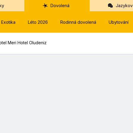
ky
Dovolená
Jazykov
Exotika
Léto 2026
Rodinná dovolená
Ubytování
otel Meri Hotel Oludeniz