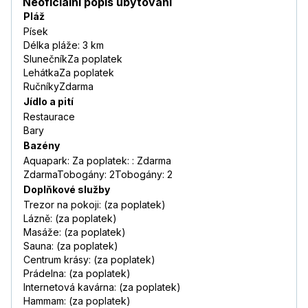
Neoficiální popis ubytování
Pláž
Písek
Délka pláže: 3 km
SlunečníkZa poplatek
LehátkaZa poplatek
RučníkyZdarma
Jídlo a pití
Restaurace
Bary
Bazény
Aquapark: Za poplatek: : Zdarma
ZdarmaTobogány: 2Tobogány: 2
Doplňkové služby
Trezor na pokoji: (za poplatek)
Lázně: (za poplatek)
Masáže: (za poplatek)
Sauna: (za poplatek)
Centrum krásy: (za poplatek)
Prádelna: (za poplatek)
Internetová kavárna: (za poplatek)
Hammam: (za poplatek)