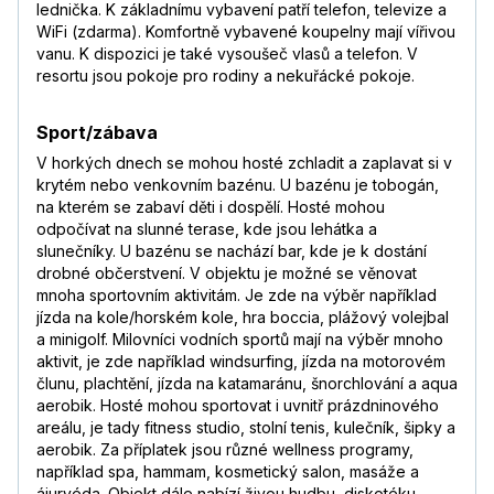
lednička. K základnímu vybavení patří telefon, televize a
WiFi (zdarma). Komfortně vybavené koupelny mají vířivou
vanu. K dispozici je také vysoušeč vlasů a telefon. V
resortu jsou pokoje pro rodiny a nekuřácké pokoje.
Sport/zábava
V horkých dnech se mohou hosté zchladit a zaplavat si v
krytém nebo venkovním bazénu. U bazénu je tobogán,
na kterém se zabaví děti i dospělí. Hosté mohou
odpočívat na slunné terase, kde jsou lehátka a
slunečníky. U bazénu se nachází bar, kde je k dostání
drobné občerstvení. V objektu je možné se věnovat
mnoha sportovním aktivitám. Je zde na výběr například
jízda na kole/horském kole, hra boccia, plážový volejbal
a minigolf. Milovníci vodních sportů mají na výběr mnoho
aktivit, je zde například windsurfing, jízda na motorovém
člunu, plachtění, jízda na katamaránu, šnorchlování a aqua
aerobik. Hosté mohou sportovat i uvnitř prázdninového
areálu, je tady fitness studio, stolní tenis, kulečník, šipky a
aerobik. Za příplatek jsou různé wellness programy,
například spa, hammam, kosmetický salon, masáže a
ájurvéda. Objekt dále nabízí živou hudbu, diskotéku,