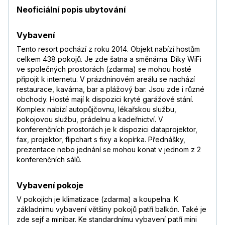
Neoficiální popis ubytování
Vybavení
Tento resort pochází z roku 2014. Objekt nabízí hostům
celkem 438 pokojů. Je zde šatna a směnárna. Díky WiFi
ve společných prostorách (zdarma) se mohou hosté
připojit k internetu. V prázdninovém areálu se nachází
restaurace, kavárna, bar a plážový bar. Jsou zde i různé
obchody. Hosté mají k dispozici kryté garážové stání.
Komplex nabízí autopůjčovnu, lékařskou službu,
pokojovou službu, prádelnu a kadeřnictví. V
konferenčních prostorách je k dispozici dataprojektor,
fax, projektor, flipchart s fixy a kopírka. Přednášky,
prezentace nebo jednání se mohou konat v jednom z 2
konferenčních sálů.
Vybavení pokoje
V pokojích je klimatizace (zdarma) a koupelna. K
základnímu vybavení většiny pokojů patří balkón. Také je
zde sejf a minibar. Ke standardnímu vybavení patří mini