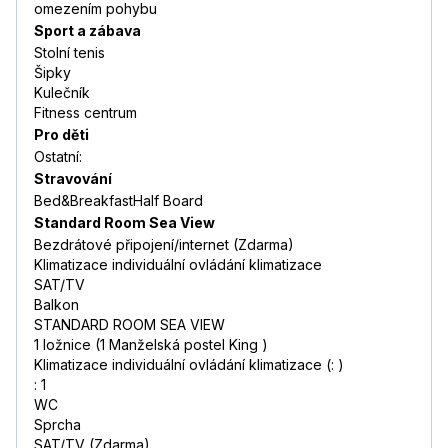
omezením pohybu
Sport a zábava
Stolní tenis
Šipky
Kulečník
Fitness centrum
Pro děti
Ostatní:
Stravování
Bed&BreakfastHalf Board
Standard Room Sea View
Bezdrátové připojení/internet (Zdarma)
Klimatizace individuální ovládání klimatizace
SAT/TV
Balkon
STANDARD ROOM SEA VIEW
1 ložnice (1 Manželská postel King )
Klimatizace individuální ovládání klimatizace (: )
: 1
WC
Sprcha
SAT/TV (Zdarma)