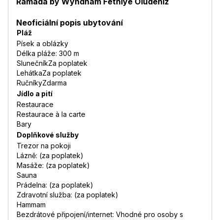
Ramada by Wyndham Fethiye Ölüdeniz
Neoficiální popis ubytování
Pláž
Písek a oblázky
Délka pláže: 300 m
SlunečníkZa poplatek
LehátkaZa poplatek
RučníkyZdarma
Jídlo a pití
Restaurace
Restaurace à la carte
Bary
Doplňkové služby
Trezor na pokoji
Lázně: (za poplatek)
Masáže: (za poplatek)
Sauna
Prádelna: (za poplatek)
Zdravotní služba: (za poplatek)
Hammam
Bezdrátové připojení/internet: Vhodné pro osoby s