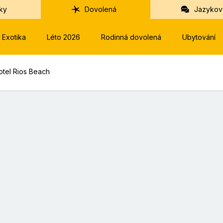
ky
Dovolená
Jazykov
Exotika
Léto 2026
Rodinná dovolená
Ubytování
otel Rios Beach