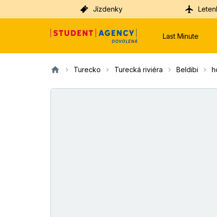
Jízdenky
Leten
Last Minute
Turecko
Turecká riviéra
Beldibi
h