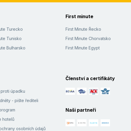
First minute
nute Turecko
First Minute Řecko
ute Tunisko
First Minute Chorvatsko
ute Bulharsko
First Minute Egypt
Členství a certifikáty
í proti úpadku
něty - pište řediteli
Naši partneři
e program
 hotelů
ochrany osobních údajů