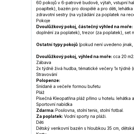
60 pokojů v 6-patrové budově, výtah, vstupní hal
poapltek), bazén pro dospělé a pro děti, lehátka
zdravotní sestry (na vyžádání za poplatek na rece
Pokoje
Dvoulůžkový pokoj, částečný výhled na moře:
doplnění za poplatek), trezor (za poplatek), set 
Ostatní typy pokojů
(pokud není uvedeno jinak,
Dvoulůžkový pokoj, výhled na moře:
cca 20 m2
Zábava
2x týdně živá hudba, tématické večery 1x týdně 
Stravování
Polopenze:
Snídaně a večeře formou bufetu
Pláž
Písečná Kleopatřina pláž přímo u hotelu. lehátka 
Sportovní nabídka
Zdarma:
Posilovna, stolní tenis, stolní fotbal.
Za poplatek:
Vodní sporty na pláži.
Děti
Dětský venkovní bazén s hloubkou 35 cm, dětsk