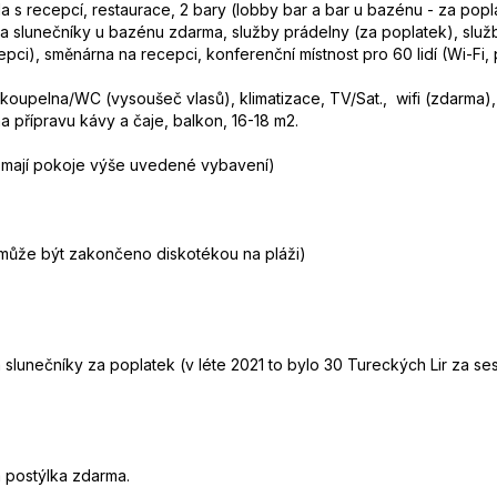
a s recepcí, restaurace, 2 bary (lobby bar a bar u bazénu - za popl
 a slunečníky u bazénu zdarma, služby prádelny (za poplatek), služ
pci), směnárna na recepci, konferenční místnost pro 60 lidí (Wi-Fi, 
koupelna/WC (vysoušeč vlasů), klimatizace, TV/Sat., wifi (zdarma), 
na přípravu kávy a čaje, balkon, 16-18 m2.
 mají pokoje výše uvedené vybavení)
.
(může být zakončeno diskotékou na pláži)
a slunečníky za poplatek (v léte 2021 to bylo 30 Tureckých Lir za ses
á postýlka zdarma.