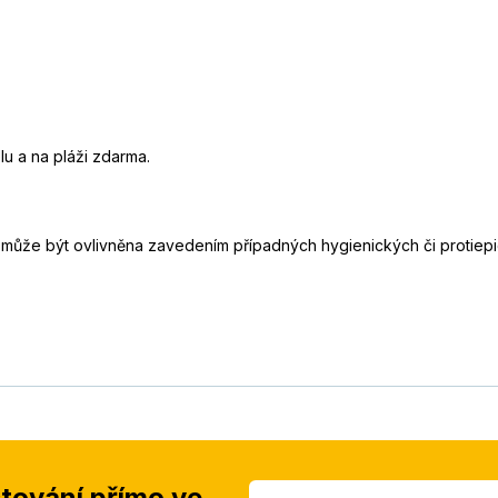
lu a na pláži zdarma.
t může být ovlivněna zavedením případných hygienických či protiep
stování přímo ve