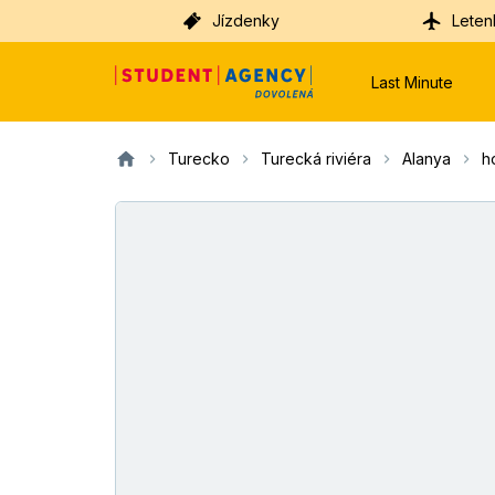
Jízdenky
Leten
Last Minute
Turecko
Turecká riviéra
Alanya
h