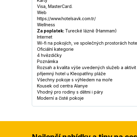
Karty
Visa, MasterCard.
Web
https://www.hotelsavk.com.tr/
Wellness
Za poplatek:
Turecké lázně (Hammam)
Internet
Wi-fi na pokojích, ve společných prostorách hote
Oficiální kategorie
4 hvězdičky
Poznámka
Rozsah a kvalita výše uvedených služeb a aktivi
příjemný hotel u Kleopatřiny pláže
Všechny pokoje s výhledem na moře
Kousek od centra Alanye
Vhodný pro rodiny s dětmi i páry
Moderní a čisté pokoje
Nejlepší nabídky a tipy na ce