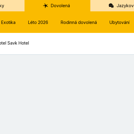
ky
Dovolená
Jazykov
Exotika
Léto 2026
Rodinná dovolená
Ubytování
otel Savk Hotel