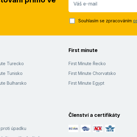
Váš e-mail
Souhlasím se zpracováním
o
First minute
nute Turecko
First Minute Řecko
ute Tunisko
First Minute Chorvatsko
ute Bulharsko
First Minute Egypt
Členství a certifikáty
í proti úpadku