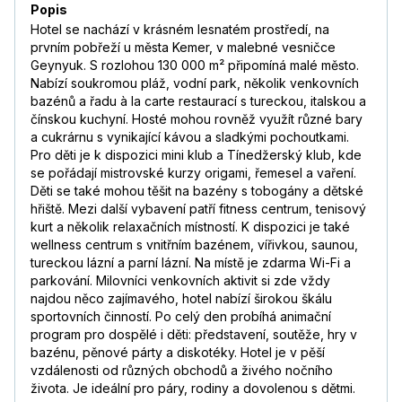
Popis
Hotel se nachází v krásném lesnatém prostředí, na
prvním pobřeží u města Kemer, v malebné vesničce
Geynyuk. S rozlohou 130 000 m² připomíná malé město.
Nabízí soukromou pláž, vodní park, několik venkovních
bazénů a řadu à la carte restaurací s tureckou, italskou a
čínskou kuchyní. Hosté mohou rovněž využít různé bary
a cukrárnu s vynikající kávou a sladkými pochoutkami.
Pro děti je k dispozici mini klub a Tínedžerský klub, kde
se pořádají mistrovské kurzy origami, řemesel a vaření.
Děti se také mohou těšit na bazény s tobogány a dětské
hřiště. Mezi další vybavení patří fitness centrum, tenisový
kurt a několik relaxačních místností. K dispozici je také
wellness centrum s vnitřním bazénem, vířivkou, saunou,
tureckou lázní a parní lázní. Na místě je zdarma Wi-Fi a
parkování. Milovníci venkovních aktivit si zde vždy
najdou něco zajímavého, hotel nabízí širokou škálu
sportovních činností. Po celý den probíhá animační
program pro dospělé i děti: představení, soutěže, hry v
bazénu, pěnové párty a diskotéky. Hotel je v pěší
vzdálenosti od různých obchodů a živého nočního
života. Je ideální pro páry, rodiny a dovolenou s dětmi.