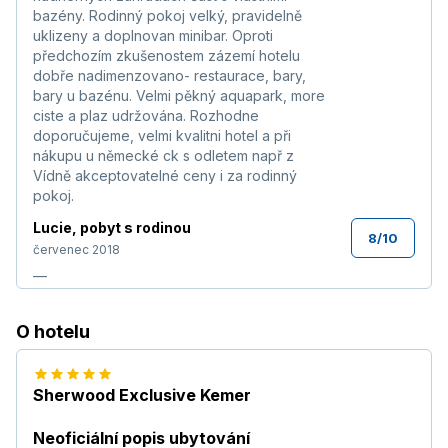
bazény. Rodinný pokoj velký, pravidelně
uklizeny a doplnovan minibar. Oproti
předchozím zkušenostem zázemí hotelu
dobře nadimenzovano- restaurace, bary,
bary u bazénu. Velmi pěkný aquapark, more
ciste a plaz udržována. Rozhodne
doporučujeme, velmi kvalitni hotel a při
nákupu u německé ck s odletem např z
Vídně akceptovatelné ceny i za rodinný
pokoj.
Lucie
,
pobyt s rodinou
8
/
10
červenec 2018
—
Karel
,
pobyt s partnerem/kou
8,3
/
10
O hotelu
červenec 2016
Ubytováni velmi krásné v dobre upraveném
parku, velmi čisté . Hlavní restaurace velmi
Sherwood Exclusive Kemer
špatná , Vše kazi obsluhující personál.Do
tohoto hotelu bych z tohoto důvodu znovu
nejel.
Číst více
Neoficiální popis ubytování