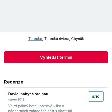
Turecko
,
Turecká riviéra
,
Göynük
Vyhledat termín
Recenze
David
,
pobyt s rodinou
8
/
10
srpen 2018
Velmi pěkný hotel, patrové vilky v
nádherných zahradách část s vlastními