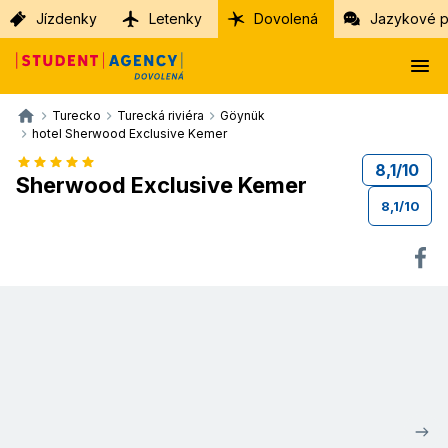
Jízdenky
Letenky
Dovolená
Jazykové p
Turecko
Turecká riviéra
Göynük
hotel Sherwood Exclusive Kemer
8,1
/
10
Sherwood Exclusive Kemer
8,1
/
10