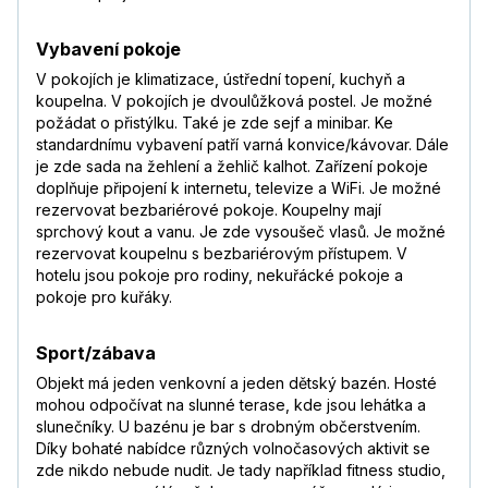
Vybavení pokoje
V pokojích je klimatizace, ústřední topení, kuchyň a
koupelna. V pokojích je dvoulůžková postel. Je možné
požádat o přistýlku. Také je zde sejf a minibar. Ke
standardnímu vybavení patří varná konvice/kávovar. Dále
je zde sada na žehlení a žehlič kalhot. Zařízení pokoje
doplňuje připojení k internetu, televize a WiFi. Je možné
rezervovat bezbariérové pokoje. Koupelny mají
sprchový kout a vanu. Je zde vysoušeč vlasů. Je možné
rezervovat koupelnu s bezbariérovým přístupem. V
hotelu jsou pokoje pro rodiny, nekuřácké pokoje a
pokoje pro kuřáky.
Sport/zábava
Objekt má jeden venkovní a jeden dětský bazén. Hosté
mohou odpočívat na slunné terase, kde jsou lehátka a
slunečníky. U bazénu je bar s drobným občerstvením.
Díky bohaté nabídce různých volnočasových aktivit se
zde nikdo nebude nudit. Je tady například fitness studio,