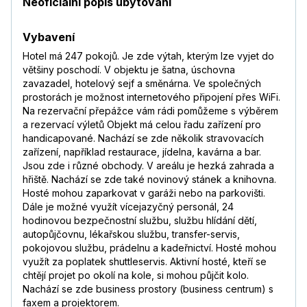
Neoficiální popis ubytování
Vybavení
Hotel má 247 pokojů. Je zde výtah, kterým lze vyjet do
většiny poschodí. V objektu je šatna, úschovna
zavazadel, hotelový sejf a směnárna. Ve společných
prostorách je možnost internetového připojení přes WiFi.
Na rezervační přepážce vám rádi pomůžeme s výběrem
a rezervací výletů Objekt má celou řadu zařízení pro
handicapované. Nachází se zde několik stravovacích
zařízení, například restaurace, jídelna, kavárna a bar.
Jsou zde i různé obchody. V areálu je hezká zahrada a
hřiště. Nachází se zde také novinový stánek a knihovna.
Hosté mohou zaparkovat v garáži nebo na parkovišti.
Dále je možné využít vícejazyčný personál, 24
hodinovou bezpečnostní službu, službu hlídání dětí,
autopůjčovnu, lékařskou službu, transfer-servis,
pokojovou službu, prádelnu a kadeřnictví. Hosté mohou
využít za poplatek shuttleservis. Aktivní hosté, kteří se
chtějí projet po okolí na kole, si mohou půjčit kolo.
Nachází se zde business prostory (business centrum) s
faxem a projektorem.