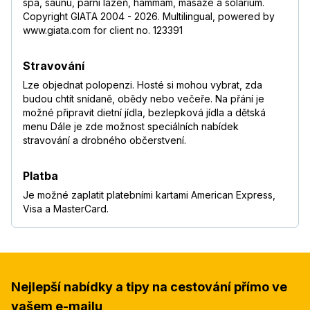
spa, saunu, parní lázeň, hammam, masáže a solárium.
Copyright GIATA 2004 - 2026. Multilingual, powered by
www.giata.com for client no. 123391
Stravování
Lze objednat polopenzi. Hosté si mohou vybrat, zda
budou chtít snídaně, obědy nebo večeře. Na přání je
možné připravit dietní jídla, bezlepková jídla a dětská
menu Dále je zde možnost speciálních nabídek
stravování a drobného občerstvení.
Platba
Je možné zaplatit platebními kartami American Express,
Visa a MasterCard.
Nejlepší nabídky a tipy na cestování přímo ve
vašem e-mailu