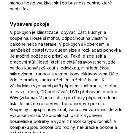
mohou hosté využívat služeb business centra, které
nabízí fax.
Vybavení pokoje
V pokojích je klimatizace, obývací část, kuchyň a
koupelna. Hosté si mohou odpočinout na vlastním
balkóně nebo na terase. V pokojích s kobercem je
manželská postel typu queen size a rozkládací pohovka.
Je možné požádat o přistýlku. Také je zde sejf a
pracovní stůl. Hosté, kteří se chtějí stravovat sami, zde
najdou kuchyňský kout s ledničkou, mini ledničkou,
mikrovlnnou troubou a varnou konvicí/kávovarem. Dále
zde je pračka, sada na žehlení a žehlič kalhot. K
základnímu vybavení patří připojení k internetu, telefon,
televize, rádio, CD přehrávač, DVD přehrávač, budík a
WiFi (zdarma). V pokojích je pro hosty připraven denní
tisk. Je možné rezervovat bezbariérové pokoje.
Koupelny mají sprchový kout, vanu a vířivou vanu. Je zde
vysoušeč vlasů. V koupelnách patří k vybavení
kosmetické potřeby a výběr z několika typů ručníků. V
komplexu jsou pokoje pro rodiny, nekuřácké pokoje a