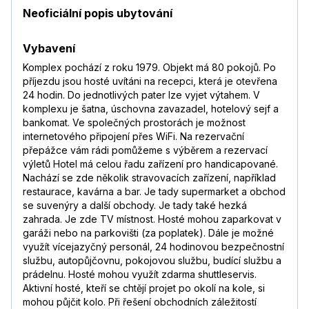
Neoficiální popis ubytování
Vybavení
Komplex pochází z roku 1979. Objekt má 80 pokojů. Po
příjezdu jsou hosté uvítáni na recepci, která je otevřena
24 hodin. Do jednotlivých pater lze vyjet výtahem. V
komplexu je šatna, úschovna zavazadel, hotelový sejf a
bankomat. Ve společných prostorách je možnost
internetového připojení přes WiFi. Na rezervační
přepážce vám rádi pomůžeme s výběrem a rezervací
výletů Hotel má celou řadu zařízení pro handicapované.
Nachází se zde několik stravovacích zařízení, například
restaurace, kavárna a bar. Je tady supermarket a obchod
se suvenýry a další obchody. Je tady také hezká
zahrada. Je zde TV místnost. Hosté mohou zaparkovat v
garáži nebo na parkovišti (za poplatek). Dále je možné
využít vícejazyčný personál, 24 hodinovou bezpečnostní
službu, autopůjčovnu, pokojovou službu, budící službu a
prádelnu. Hosté mohou využít zdarma shuttleservis.
Aktivní hosté, kteří se chtějí projet po okolí na kole, si
mohou půjčit kolo. Při řešení obchodních záležitostí