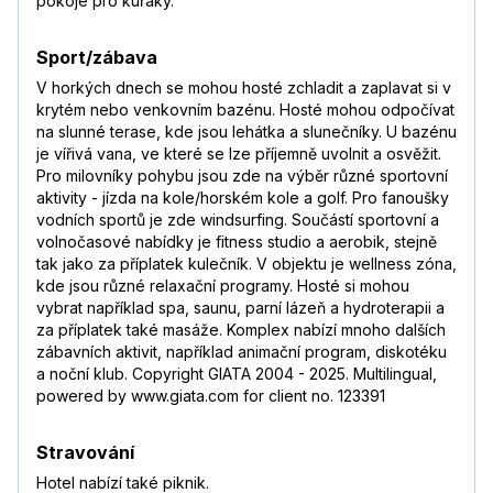
pokoje pro kuřáky.
Sport/zábava
V horkých dnech se mohou hosté zchladit a zaplavat si v
krytém nebo venkovním bazénu. Hosté mohou odpočívat
na slunné terase, kde jsou lehátka a slunečníky. U bazénu
je vířivá vana, ve které se lze příjemně uvolnit a osvěžit.
Pro milovníky pohybu jsou zde na výběr různé sportovní
aktivity - jízda na kole/horském kole a golf. Pro fanoušky
vodních sportů je zde windsurfing. Součástí sportovní a
volnočasové nabídky je fitness studio a aerobik, stejně
tak jako za příplatek kulečník. V objektu je wellness zóna,
kde jsou různé relaxační programy. Hosté si mohou
vybrat například spa, saunu, parní lázeň a hydroterapii a
za příplatek také masáže. Komplex nabízí mnoho dalších
zábavních aktivit, například animační program, diskotéku
a noční klub. Copyright GIATA 2004 - 2025. Multilingual,
powered by www.giata.com for client no. 123391
Stravování
Hotel nabízí také piknik.