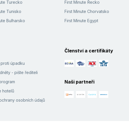
nute Turecko
First Minute Řecko
ute Tunisko
First Minute Chorvatsko
ute Bulharsko
First Minute Egypt
Členství a certifikáty
í proti úpadku
něty - pište řediteli
Naši partneři
e program
 hotelů
ochrany osobních údajů