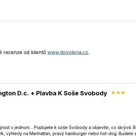
né recenze od klientů
www.dovolena.cz
.
ngton D.c. + Plavba K Soše Svobody
tojnost v jednom… Poplujete k soše Svobody a objevíte, co skrývá. 
rk, výhledy na Manhattan, pravý hamburger nebo hot-dog. Budete stát