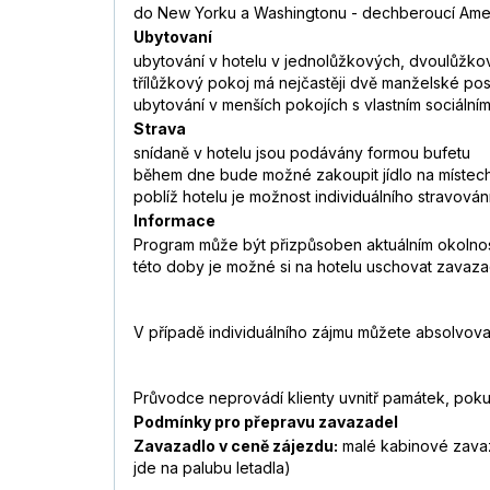
do New Yorku a Washingtonu - dechberoucí Amer
Ubytovaní
ubytování v hotelu v jednolůžkových, dvoulůžkový
třílůžkový pokoj má nejčastěji dvě manželské post
ubytování v menších pokojích s vlastním sociální
Strava
snídaně v hotelu jsou podávány formou bufetu
během dne bude možné zakoupit jídlo na místech
poblíž hotelu je možnost individuálního stravování
Informace
Program může být přizpůsoben aktuálním okolnost
této doby je možné si na hotelu uschovat zavaza
V případě individuálního zájmu můžete absolvovat
Průvodce neprovádí klienty uvnitř památek, pok
Podmínky pro přepravu zavazadel
Zavazadlo v ceně zájezdu:
malé kabinové zavaza
jde na palubu letadla)