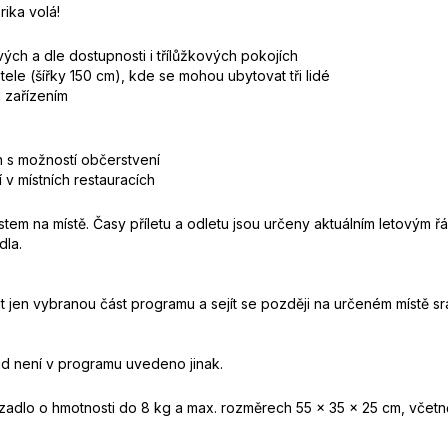
ika volá!
ch a dle dostupnosti i třílůžkových pokojích
ele (šířky 150 cm), kde se mohou ubytovat tři lidé
m zařízením
 s možností občerstvení
 v místních restauracích
em na místě. Časy příletu a odletu jsou určeny aktuálním letovým 
dla.
 jen vybranou část programu a sejít se později na určeném místě sra
ud není v programu uvedeno jinak.
dlo o hmotnosti do 8 kg a max. rozměrech 55 x 35 x 25 cm, včetně 