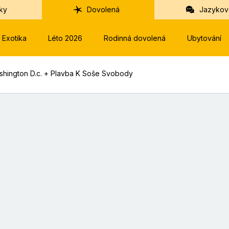
ky
Dovolená
Jazykov
Exotika
Léto 2026
Rodinná dovolená
Ubytování
shington D.c. + Plavba K Soše Svobody