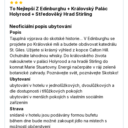
To Nejlepší Z Edinburghu + Královský Palác
Holyrood + Středověký Hrad Stirling
Neoficiální popis ubytování
Popis
Tajuplná výprava do skotské historie… V Edinburghu se
projdete po Královské míli a budete obdivovat katedrálu
St. Giles. Užijete si krásný výhled z kopce Calton Hill.
Ochutnáte lahodnou whisky. Do královského života
nakouknete v paláci Holyrood a na hradě Stirling do
komnat Marie Stuartovny. Energii načerpáte v ráji zeleně
botanické zahrady. Poznávejte svět, poznávejte Skotsko!
Ubytovaní
ubytování v hotelu v jednolůžkových, dvoulůžkových a
dle dostupnosti i třílůžkových pokojích
ubytování v menších pokojích s vlastním sociálním
zařízením
Strava
snídaně v hotelu jsou podávány formou bufetu
během dne bude možné zakoupit jídlo na místech s
možností občerstvení