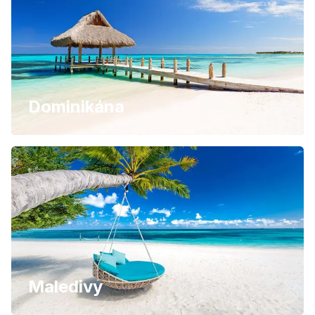
Dominikána
Maledivy