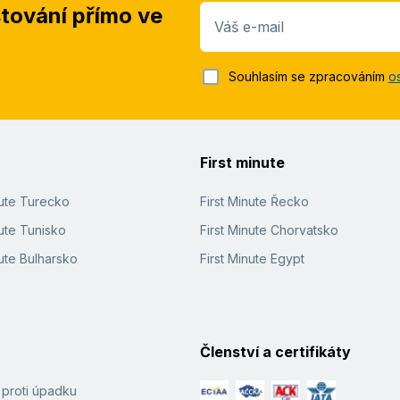
stování přímo ve
Váš e-mail
Souhlasím se zpracováním
o
First minute
nute Turecko
First Minute Řecko
ute Tunisko
First Minute Chorvatsko
ute Bulharsko
First Minute Egypt
Členství a certifikáty
í proti úpadku