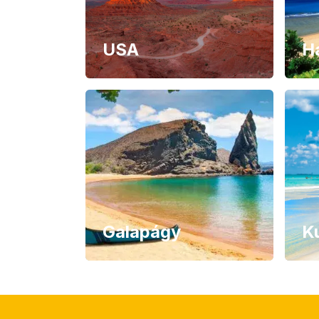
USA
H
Galapágy
K