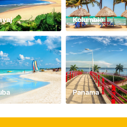
avaj
Kolumbie
uba
Panama