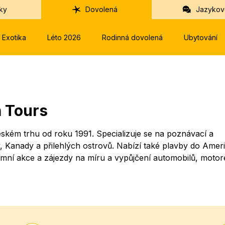
ky
Dovolená
Jazykov
Exotika
Léto 2026
Rodinná dovolená
Ubytování
a Tours
ském trhu od roku 1991. Specializuje se na poznávací a
y, Kanady a přilehlých ostrovů. Nabízí také plavby do Amer
remní akce a zájezdy na míru a vypůjčení automobilů, motor