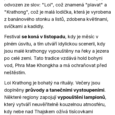
odvozen ze slov: "Loi", což znamená "plavat" a
"Krathong", což je malá lodička, která je vyrobena
z banánového stonku a listů, zdobena květinami,
svíčkami a kadidly.
Festival
se koná v listopadu
, kdy je měsíc v
plném úsvitu, a tím utváří idylickou scenerii, kdy
jsou malé krathongy vypouštěny na řeky a jezera
po celé zemi. Tato tradice vzdává hold bohyni
vod, Phra Mae Khongkha a má ochraňovat před
neštěstím.
Loi Krathong je bohatý na rituály. Večery jsou
doplněny
průvody a tanečními vystoupeními
.
Některé regiony zapojují
vypouštění lampionů
,
který vytváří neuvěřitelně kouzelnou atmosféru,
kdy nebe nad Thajskem ožívá tisícovkami