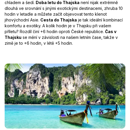
chladem a šedí.
Doba letu do Thajska
není nijak extrémně
dlouhá ve srovnání s jinými exotickými destinacemi, zhruba 10
hodin v letadle a můžete začít objevovat tento klenot
jihovýchodní Asie.
Cesta do Thajska
je tak ideální kombinací
komfortu a exotiky. A kolik hodin je v Thajsku při vašem
příletu? Rozdíl činí +6 hodin oproti České republice.
Čas v
Thajsku
se mění v závislosti na našem letním čase, takže v
zimě je to +6 hodin, v létě +5 hodin.