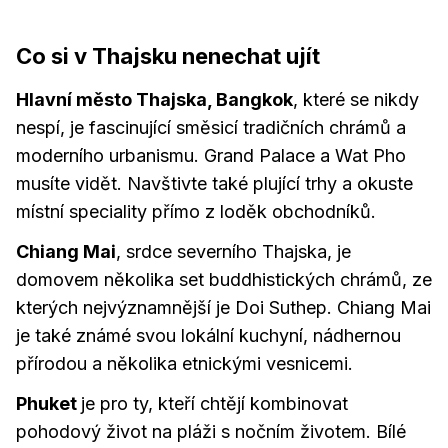
Co si v Thajsku nenechat ujít
Hlavní město Thajska, Bangkok
, které se nikdy
nespí, je fascinující směsicí tradičních chrámů a
moderního urbanismu. Grand Palace a Wat Pho
musíte vidět. Navštivte také plující trhy a okuste
místní speciality přímo z loděk obchodníků.
Chiang Mai
, srdce severního Thajska, je
domovem několika set buddhistických chrámů, ze
kterých nejvýznamnější je Doi Suthep. Chiang Mai
je také známé svou lokální kuchyní, nádhernou
přírodou a několika etnickými vesnicemi.
Phuket
je pro ty, kteří chtějí kombinovat
pohodový život na pláži s nočním životem. Bílé