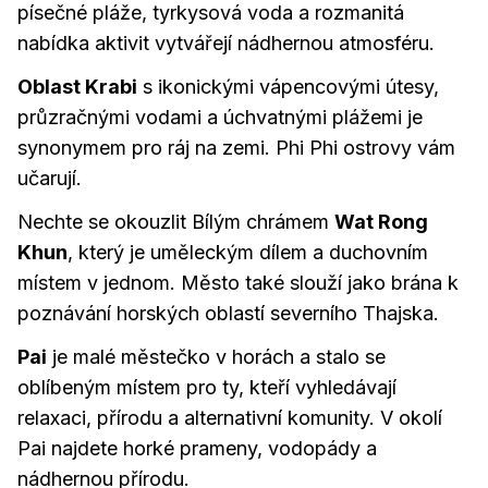
písečné pláže, tyrkysová voda a rozmanitá
nabídka aktivit vytvářejí nádhernou atmosféru.
Oblast Krabi
s ikonickými vápencovými útesy,
průzračnými vodami a úchvatnými plážemi je
synonymem pro ráj na zemi. Phi Phi ostrovy vám
učarují.
Nechte se okouzlit Bílým chrámem
Wat Rong
Khun
, který je uměleckým dílem a duchovním
místem v jednom. Město také slouží jako brána k
poznávání horských oblastí severního Thajska.
Pai
je malé městečko v horách a stalo se
oblíbeným místem pro ty, kteří vyhledávají
relaxaci, přírodu a alternativní komunity. V okolí
Pai najdete horké prameny, vodopády a
nádhernou přírodu.