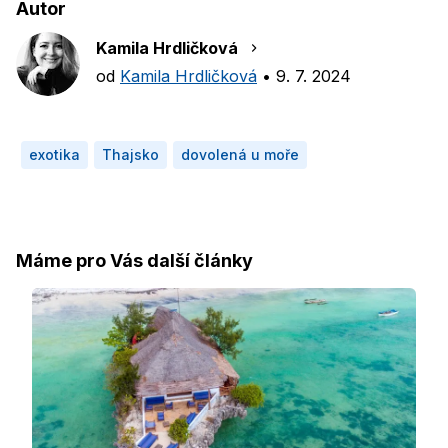
Autor
Kamila Hrdličková
od
Kamila Hrdličková
•
9. 7. 2024
exotika
Thajsko
dovolená u moře
Máme pro Vás další články