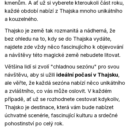
kmenům. A ať už si vyberete kteroukoli část roku,
každé období nabízí z Thajska mnoho unikátního
a kouzelného.
Thajsko je země tak rozmanitá a nádherná, že
bez ohledu na to, kdy se do Thajska vydáte,
najdete zde vždy něco fascinujícího k objevování
a návštěvy této magické země nebudete litovat.
Většina lidí si zvolí "chladnou sezónu" pro svou
návštěvu, aby si užili
ideální počasí v Thajsku
,
ale věřte, že každá sezóna nabízí něco unikátního
a zvláštního, co vás může oslovit. V každém
případě, ať už se rozhodnete cestovat kdykoliv,
Thajsko je destinace, která vám bude nabízet
úchvatné scenérie, fascinující kulturu a srdečné
pohostinství po celý rok.