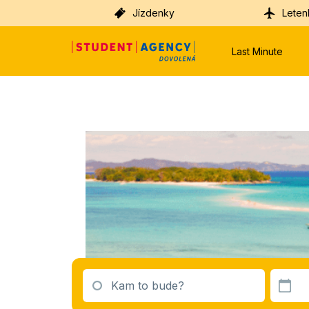
Jízdenky
Leten
Last Minute
Kam to bude?