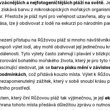
vzácnějších a nejfotogeničtějších pláží na světě.
Je
k získává barvu z mikroskopických mořských organis
ur. Přestože je pláž nyní pro veřejnost uzavřena, aby s
rása, lze ji obdivovat z lodě na exkurzi po národním pa
zení přístupu na Růžovou pláž si mnoho návštěvníků
spoň výlet lodí, aby mohli obdivovat její jedinečnou k
lenosti. Tyto výlety často zahrnují i plavání v blízký
orování bohatého mořského života, který je pro tyto
ascinující sledovat, jak se
barva písku mění v závislos
 podmínkách
, což přidává kouzlo místa. Výlet k Růžov
nezapomenutelný zážitek, který v sobě snoubí krásu p
tního prostředí.
tem, který činí Růžovou pláž tak výjimečnou, je její
ek
hrana tohoto místa předává důležitou zprávu o nutnos