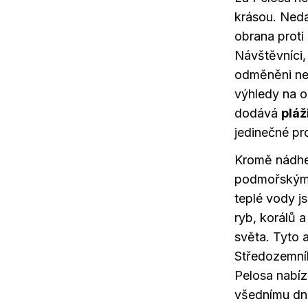
krásou. Ned
obrana proti
Návštěvníci,
odměněni nej
výhledy na o
dodává
pláž
jedinečné pr
Kromě nádhe
podmořským 
teplé vody 
ryb, korálů 
světa. Tyto 
Středozemníh
Pelosa nabízí
všednímu dni