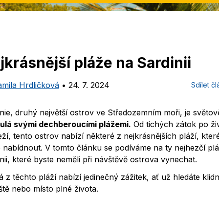
jkrásnější pláže na Sardinii
amila Hrdličková
•
24. 7. 2024
Sdílet č
nie, druhý největší ostrov ve Středozemním moři, je světov
lulá svými dechberoucími plážemi.
Od tichých zátok po ži
ží, tento ostrov nabízí některé z nejkrásnějších pláží, které 
 nabídnout. V tomto článku se podíváme na ty nejhezčí pl
nii, které byste neměli při návštěvě ostrova vynechat.
 z těchto pláží nabízí jedinečný zážitek, ať už hledáte klid
ště nebo místo plné života.