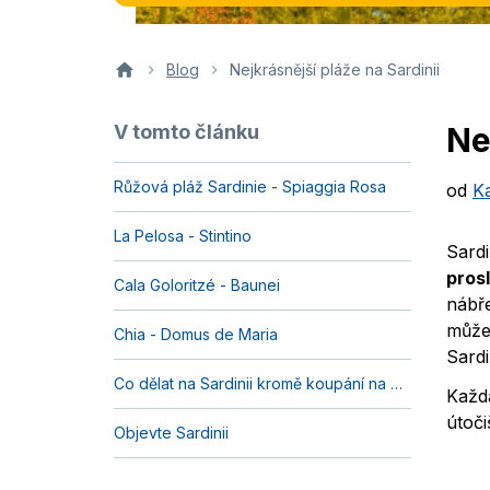
Blog
Nejkrásnější pláže na Sardinii
V tomto článku
Ne
Růžová pláž Sardinie - Spiaggia Rosa
od
K
La Pelosa - Stintino
Sardi
pros
Cala Goloritzé - Baunei
nábře
může
Chia - Domus de Maria
Sardi
Co dělat na Sardinii kromě koupání na plážích
Každá
útoči
Objevte Sardinii