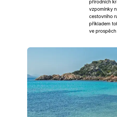
přírodních k
vzpomínky na
cestovního ru
příkladem to
ve prospěch 