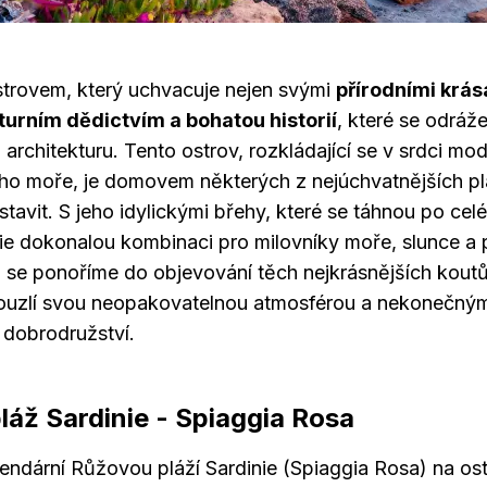
ostrovem, který uchvacuje nejen svými
přírodními krása
turním dědictvím a bohatou historií
, které se odráž
architekturu. Tento ostrov, rozkládající se v srdci mo
o moře, je domovem některých z nejúchvatnějších pláž
tavit. S jeho idylickými břehy, které se táhnou po cel
nie dokonalou kombinaci pro milovníky moře, slunce a p
 se ponoříme do objevování těch nejkrásnějších koutů
kouzlí svou neopakovatelnou atmosférou a nekonečný
i dobrodružství.
láž Sardinie - Spiaggia Rosa
ndární Růžovou pláží Sardinie (Spiaggia Rosa) na ost