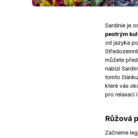
Sardinie je 
pestrým kul
od jazyka po 
Středozemníh
můžete předs
nabízí Sardi
tomto článku
které vás o
pro relaxaci 
Růžová p
Začneme lege