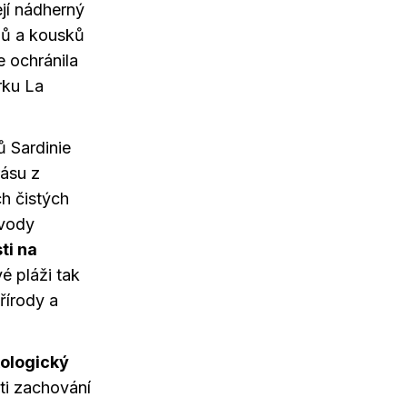
jí nádherný
mů a kousků
e ochránila
rku La
 Sardinie
rásu z
ch čistých
 vody
ti na
é pláži tak
řírody a
ologický
ti zachování