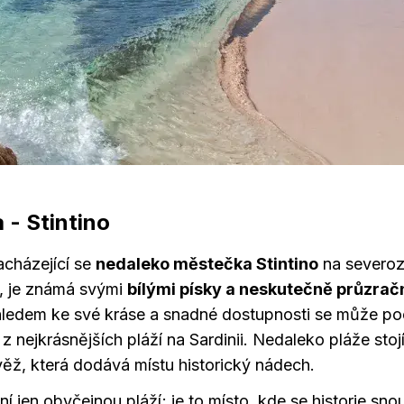
 - Stintino
acházející se
nedaleko městečka Stintino
na severo
e, je známá svými
bílými písky a neskutečně průzra
ledem ke své kráse a snadné dostupnosti se může poc
 z nejkrásnějších pláží na Sardinii. Nedaleko pláže sto
ěž, která dodává místu historický nádech.
í jen obyčejnou pláží; je to místo, kde se historie snou