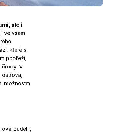
mi, ale i
ejí ve všem
drého
í, které si
ém pobřeží,
řírody. V
 ostrova,
mi možnostmi
rově Budelli,