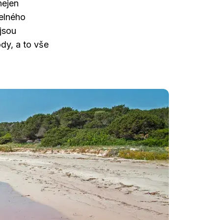
nejen
elného
 jsou
dy, a to vše