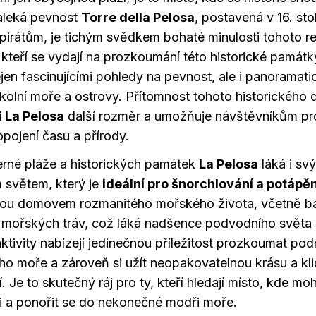
aleká pevnost
Torre della Pelosa
, postavená v 16. stol
 pirátům, je tichým svědkem bohaté minulosti tohoto r
 kteří se vydají na prozkoumání této historické památky
en fascinujícími pohledy na pevnost, ale i panoramati
kolní moře a ostrovy. Přítomnost tohoto historického d
i La Pelosa
další rozměr a umožňuje návštěvníkům pro
opojení času a přírody.
rné pláže a historických památek
La Pelosa
láká i sv
světem, který je
ideální pro šnorchlování a potápěn
jsou domovem rozmanitého mořského života, včetně b
a mořských tráv, což láká nadšence podvodního světa 
aktivity nabízejí jedinečnou příležitost prozkoumat po
o moře a zároveň si užít neopakovatelnou krásu a kli
. Je to skutečný ráj pro ty, kteří hledají místo, kde m
 a ponořit se do nekonečné modři moře.