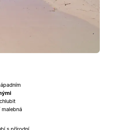
západním
čnými
hlubit
jí malebná
bí s přírodní