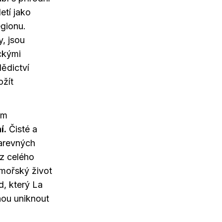
etí jako
egionu.
, jsou
ckými
ědictví
žít
ým
í.
Čisté a
arevných
z celého
dmořský život
d, který La
ohou uniknout