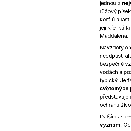
jednou z
nej
růžový píse
korálů a last
její křehká k
Maddalena.
Navzdory ome
neodpustí ale
bezpečné vzdá
vodách a poz
typický. Je f
světelných
představuje 
ochranu živo
Dalším aspek
význam
. Oc