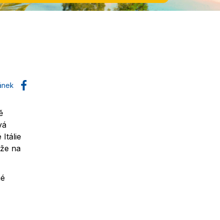
lánek
ě
vá
Itálie
áže na
né