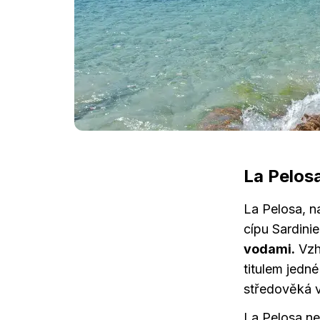
La Pelosa
La Pelosa, n
cípu Sardini
vodami.
Vzh
titulem jedné
středověká v
La Pelosa nen