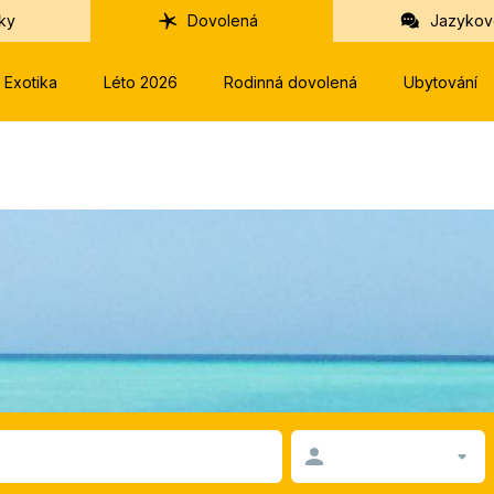
ky
Dovolená
Jazykov
Exotika
Léto 2026
Rodinná dovolená
Ubytování