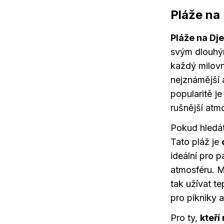
Pláže na
Pláže na Dj
svým dlouhým
každý milov
nejznámější 
popularitě je
rušnější atm
Pokud hledát
Tato pláž je
ideální pro p
atmosféru. M
tak užívat t
pro pikniky 
Pro ty,
kteří