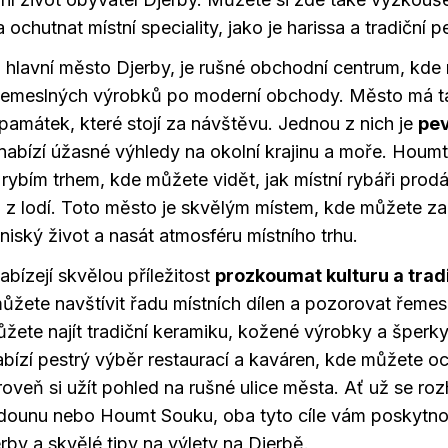
 a ochutnat místní speciality, jako je harissa a tradiční p
hlavní město Djerby, je rušné obchodní centrum, kde 
 řemeslných výrobků po moderní obchody. Město má t
 památek, které stojí za návštěvu. Jednou z nich je
pev
 nabízí úžasné výhledy na okolní krajinu a moře. Houmt
ybím trhem, kde můžete vidět, jak místní rybáři prodá
 z lodí. Toto město je skvělým místem, kde můžete za
niský život a nasát atmosféru místního trhu.
bízejí skvělou příležitost
prozkoumat kulturu a trad
žete navštívit řadu místních dílen a pozorovat řemesl
ůžete najít tradiční keramiku, kožené výrobky a šperk
bízí pestrý výběr restaurací a kaváren, kde můžete oc
oveň si užít pohled na rušné ulice města. Ať už se ro
dounu nebo Houmt Souku, oba tyto cíle vám poskytno
rby a skvělé tipy na výlety na Djerbě.