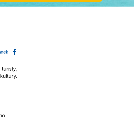
lánek
turisty,
kultury.
ého