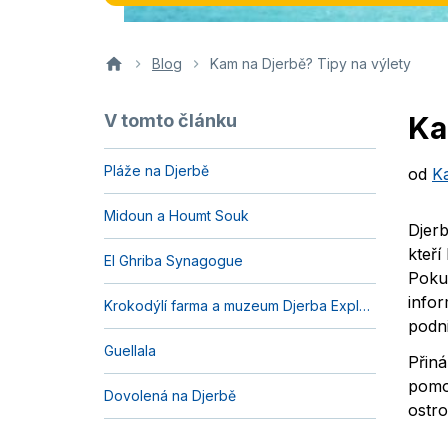
Blog
Kam na Djerbě? Tipy na výlety
V tomto článku
Ka
Pláže na Djerbě
od
K
Midoun a Houmt Souk
Djerb
kteří
El Ghriba Synagogue
Pokud
infor
Krokodýlí farma a muzeum Djerba Explore
podn
Guellala
Přiná
pomo
Dovolená na Djerbě
ostro