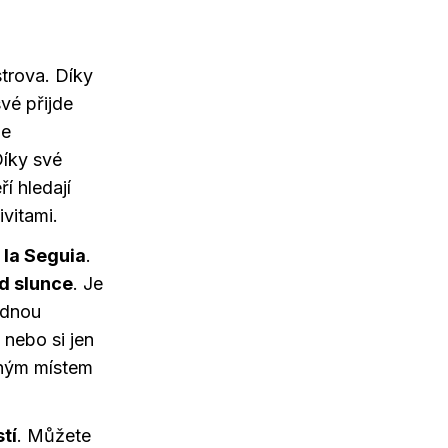
strova. Díky
vé přijde
je
Díky své
ří hledají
vitami.
 la Seguia
.
d slunce
. Je
lidnou
 nebo si jen
beným místem
tí
. Můžete