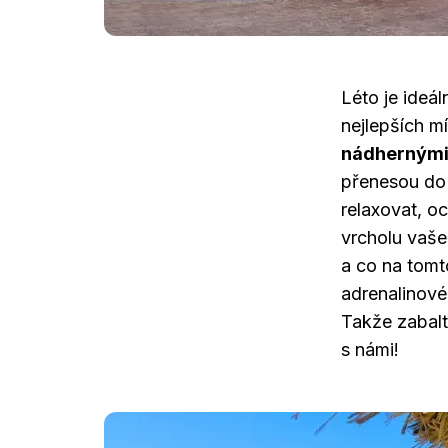
Léto je ideál
nejlepších m
nádhernými
přenesou do 
relaxovat, oc
vrcholu vaš
a co na tomt
adrenalinové
Takže zabalt
s námi!