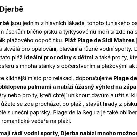
 Djerbě
erbě
jsou jedním z hlavních lákadel tohoto tuniského o
 úsekům bílého písku a tyrkysovému moři si zde na s
ník plážového odpočinku.
Pláž Plage de Sidi Mahres
a skvělá pro opalování, plavání a různé vodní sporty. 
 tato pláž
ideální pro rodiny s dětmi
a také pro ty, kte
osféru s mnoha stánky s občerstvením a plážovými akti
e klidnější místo pro relaxaci, doporučujeme
Plage de
obklopena palmami a nabízí úžasný výhled na zápa
áry nebo pro ty, kteří chtějí uniknout davům a užít si k
ůžete se zde procházet po pláži, stavět hrady z písku
eplé sluneční paprsky. Plage de la Seguia je také oblí
a romantické večeře na pláži.
 mají rádi vodní sporty, Djerba nabízí mnoho možnos