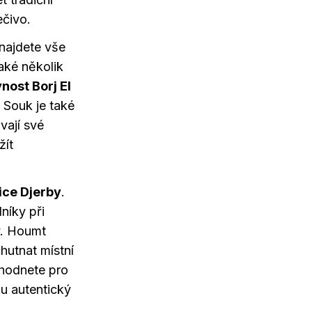
ečivo.
najdete vše
aké několik
nost Borj El
 Souk je také
vají své
žít
ice Djerby
.
níky při
y. Houmt
hutnat místní
zhodnete pro
u autentický