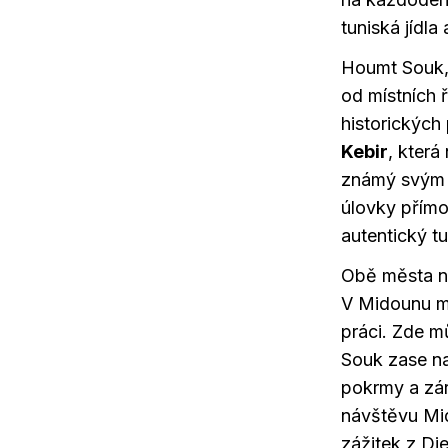
tuniská jídla
Houmt Souk, 
od místních
historických
Kebir
, která
známý svým r
úlovky přímo
autentický tu
Obě města na
V Midounu mů
práci. Zde m
Souk zase na
pokrmy a zár
návštěvu Mi
zážitek z Dje