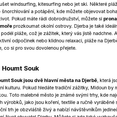
šet windsurfing, kitesurfing nebo jet ski. Některé plá
 šnorchlování a potápění, kde můžete objevovat boh
vot. Pokud máte rádi dobrodružství, můžete si
prona
 moře
prozkoumat okolní ostrovy. Djerba je také ideáln
podél pláže, což je zážitek, který vás jistě nadchne. 
aktivní odpočinek nebo klidnou relaxaci, pláže na Djer
, co si pro svou dovolenou přejete.
a Houmt Souk
umt Souk jsou dvě hlavní města na Djerbě
, která j
stní kulturu. Pokud hledáte tradiční zážitky, Midoun by 
kou. Toto malebné město je známé svými trhy, kde naj
h výrobků, jako jsou koření, textilie a ručně vyráběné
eční trh je obzvláště živý a nabízí návštěvníkům jedin
í život obyvatel Djerby. Můžete si zde také vyzkoušet