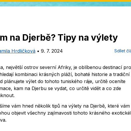
m na Djerbě? Tipy na výlety
amila Hrdličková
•
9. 7. 2024
Sdílet č
a, největší ostrov severní Afriky, je oblíbenou destinací pro 
 hledají kombinaci krásných pláží, bohaté historie a tradiční 
 plánujete výlet do tohoto tuniského ráje, určitě oceníte
mace, kam na Djerbu se vydat, co určitě vidět a co zde
iknout.
šíme vám hned několik tipů na výlety na Djerbě, které vám
hou objevit všechny zajímavosti tohoto krásného exotick
va.