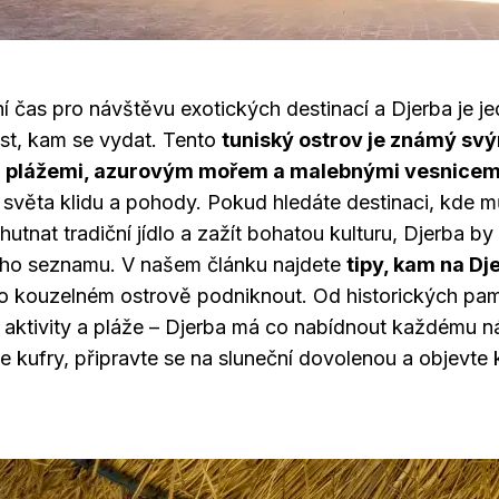
ní čas pro návštěvu exotických destinací a Djerba je j
íst, kam se vydat. Tento
tuniský ostrov je známý sv
 plážemi, azurovým mořem a malebnými vesnicem
světa klidu a pohody. Pokud hledáte destinaci, kde 
hutnat tradiční jídlo a zažít bohatou kulturu, Djerba b
eho seznamu. V našem článku najdete
tipy, kam na Dj
o kouzelném ostrově podniknout. Od historických pa
 aktivity a pláže – Djerba má co nabídnout každému n
e kufry, připravte se na sluneční dovolenou a objevte 