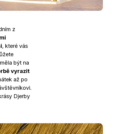
edním z
ými
i
, které vás
můžete
y měla být na
erbě vyrazit
mátek až po
ávštěvníkovi.
krásy Djerby