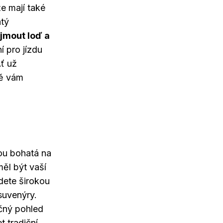
že mají také
atý
jmout loď a
í pro jízdu
Ať už
bě vám
sou bohatá na
měl být vaší
dete širokou
 suvenýry.
ečný pohled
 tradiční