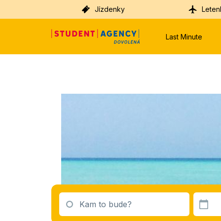
Jízdenky
Leten
Last Minute
Kam to bude?