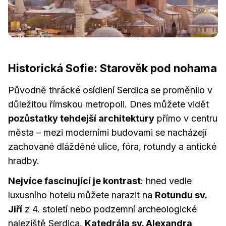
Historická Sofie: Starověk pod nohama
Původně thrácké osídlení Serdica se proměnilo v
důležitou římskou metropoli. Dnes můžete vidět
pozůstatky tehdejší architektury
přímo v centru
města – mezi moderními budovami se nacházejí
zachované dlážděné ulice, fóra, rotundy a antické
hradby.
Nejvíce fascinující je kontrast
: hned vedle
luxusního hotelu můžete narazit na
Rotundu sv.
Jiří
z 4. století nebo podzemní archeologické
naleziště Serdica.
Katedrála sv. Alexandra