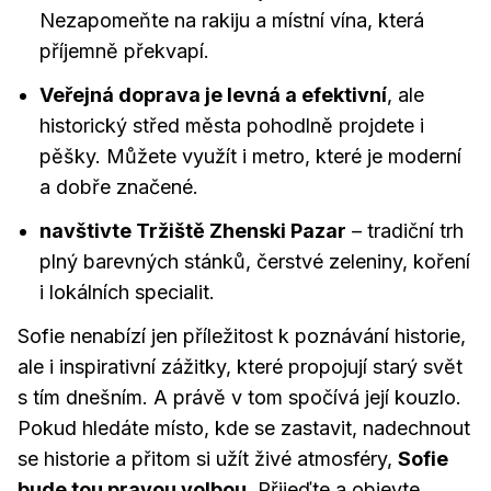
Nezapomeňte na rakiju a místní vína, která
příjemně překvapí.
Veřejná doprava je levná a efektivní
, ale
historický střed města pohodlně projdete i
pěšky. Můžete využít i metro, které je moderní
a dobře značené.
navštivte Tržiště Zhenski Pazar
– tradiční trh
plný barevných stánků, čerstvé zeleniny, koření
i lokálních specialit.
Sofie nenabízí jen příležitost k poznávání historie,
ale i inspirativní zážitky, které propojují starý svět
s tím dnešním. A právě v tom spočívá její kouzlo.
Pokud hledáte místo, kde se zastavit, nadechnout
se historie a přitom si užít živé atmosféry,
Sofie
bude tou pravou volbou
. Přijeďte a objevte