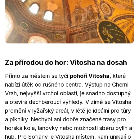
Za přírodou do hor: Vitosha na dosah
Přímo za městem se tyčí
pohoří Vitosha
, které
nabízí útěk od rušného centra. Výstup na Cherni
Vrah, nejvyšší vrchol oblasti, je snadno dostupný
a otevírá dechberoucí výhledy. V zimě se Vitosha
promění v lyžařský areál, v létě je ideální pro túry
a pikniky. Nechybí ani dobře značené trasy pro
horská kola, lanovky nebo možnosti sběru bylin a
hub. Pro Sofiany je Vitosha místem, kam unikají o