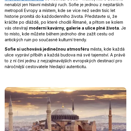
nenabízí jen hlavní městský ruch. Sofie je jednou z nejstarších
metropolí Evropy a místem, kde se více než sedm tisíc let
historie promítá do každodenního života. Představte si, že
kráčíte po dláždě, po které chodili Římané, a přitom se kolem
vás otevírají
moderní kavárny, galerie a ulice plné života
. Je
to místo, kde můžete během jednoho dne zažít cestu od
antických ruin po současné kulturní trendy.
Sofie si uchovává jedinečnou atmosféru
města, kde každá
ulice vypráví příběh a každá budova má své tajemství. A právě
to z ní činí jednu z nejzajímavějších evropských destinací pro
náročnější cestovatele hledající autenticitu.