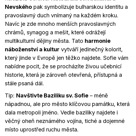
Nevského
pak symbolizuje bulharskou identitu a
pravoslavný duch vnímaný na každém kroku.
Navíc je zde mnoho menších pravoslavných
chrámů, synagog a mešit, které odrážejí
multikulturní dějiny města. Tato
harmonie
náboženství a kultur
vytváří jedinečný kolorit,
který jinde v Evropě jen těžko najdete. Sofie vám
nabídne pocit, že se procházíte živou učebnicí
historie, která je zároveň otevřená, přístupná a
stále psaná dál.
Tip:
Navštivte Baziliku sv. Sofie
– méně
nápadnou, ale pro město klíčovou památku, která
dala metropoli jméno. Vedle baziliky najdete i
věčný oheň neznámého vojína, tiché a dojemné
místo uprostřed ruchu města.