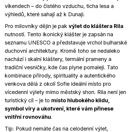
víkendech – do čistého vzduchu, ticha lesa a
výhledů, které sahají až k Dunaji.
Pro milovníky dějin je pak
výlet do kláštera Rila
nutností. Tento ikonický klášter je zapsán na
seznamu UNESCO a představuje vrchol bulharské
duchovní architektury. Kromě toho se nedaleko
nachází i skalní kláštery, termální prameny a
tradiční vesničky, kde čas plyne pomaleji. Tato
kombinace přírody, spirituality a autentického
venkova dělá z okolí Sofie ideální místo pro
vícedenní výlety mimo městský shon. Rila není jen
turistický cíl – je to
místo hlubokého klidu,
symbol víry a ukotvení, které vám přinese
vnitřní rovnováhu
.
Tip: Pokud nemáte čas na celodenní výlet,